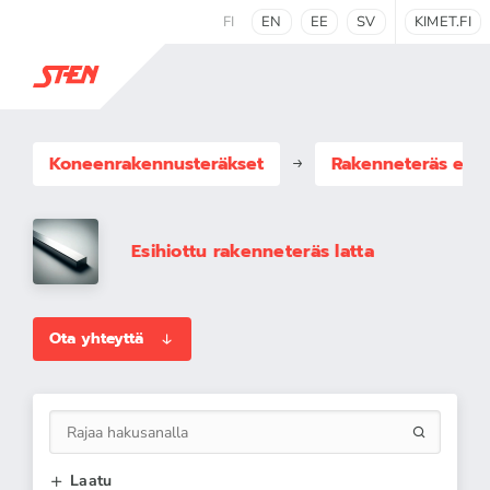
FI
EN
EE
SV
KIMET.FI
Koneenrakennus­teräkset
Rakenneteräs esih
Esihiottu rakenneteräs latta
Ota yhteyttä
Laatu