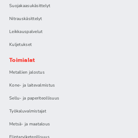
Suojakaasukäsittelyt
Nitrauskäsittelyt
Leikkauspalvelut
Kuljetukset
Toimialat
Metallien jalostus
Kone- ja laitevalmistus
Sellu- ja paperiteollisuus
Työkaluvalmistajat
Metsä- ja maatalous
Elintarviketeollisuus