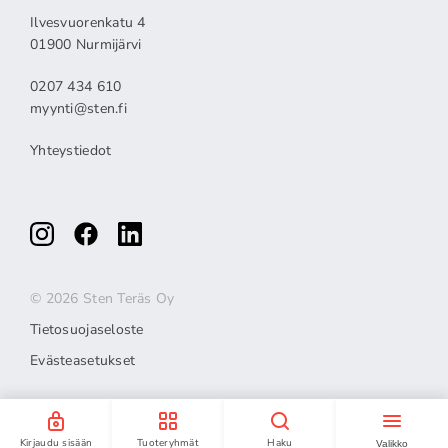
Ilvesvuorenkatu 4
01900 Nurmijärvi
0207 434 610
myynti@sten.fi
Yhteystiedot
© 2026 Sten Teräs Oy
Tietosuojaseloste
Evästeasetukset
Kirjaudu sisään
Tuoteryhmät
Haku
Valikko