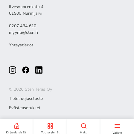
Ilvesvuorenkatu 4
01900 Nurmijärvi
0207 434 610
myynti@sten.fi
Yhteystiedot
© 2026 Sten Teräs Oy
Tietosuojaseloste
Evästeasetukset
Kirjaudu sisään
Tuoteryhmät
Haku
Valikko