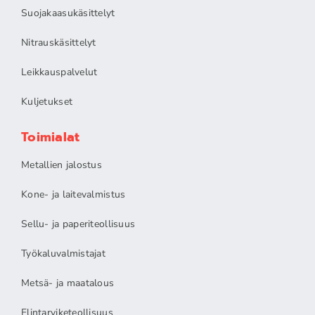
Suojakaasukäsittelyt
Nitrauskäsittelyt
Leikkauspalvelut
Kuljetukset
Toimialat
Metallien jalostus
Kone- ja laitevalmistus
Sellu- ja paperiteollisuus
Työkaluvalmistajat
Metsä- ja maatalous
Elintarviketeollisuus