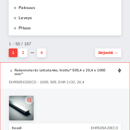
Paksuus
Leveys
Pituus
1 - 50 / 167
Järjestä
1
2
4
Rakenneteräs lattatanko, hiottu* 505,4 x 20,4 x 1000
mm*
EHR505X20ECO - 1000, 505, EHR 2132, 20,4
Koodi
EHR505X20ECO