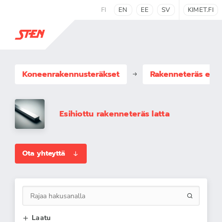
FI
EN
EE
SV
KIMET.FI
Koneenrakennus­teräkset
Rakenneteräs esih
Esihiottu rakenneteräs latta
Ota yhteyttä
Laatu