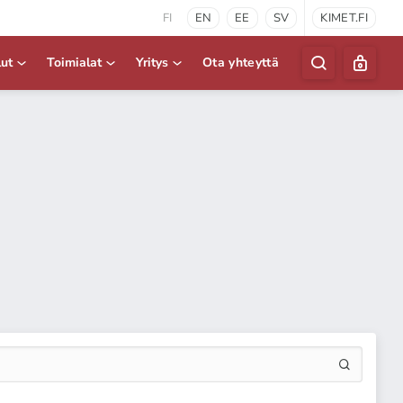
FI
EN
EE
SV
KIMET.FI
lut
Toimialat
Yritys
Ota yhteyttä