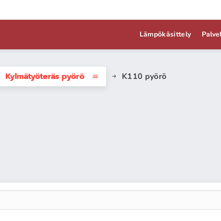
Lämpökäsittely
Palve
Kylmätyöteräs pyörö
K110 pyörö