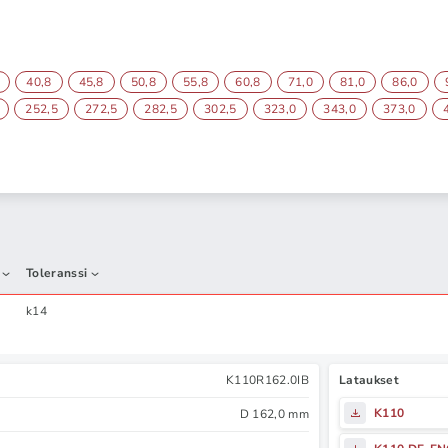
40,8
45,8
50,8
55,8
60,8
71,0
81,0
86,0
252,5
272,5
282,5
302,5
323,0
343,0
373,0
Toleranssi
k14
K110R162.0IB
Lataukset
K110
D 162,0 mm