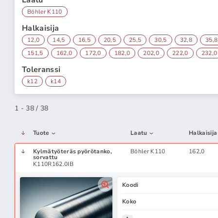
Laatu
Böhler K110
Halkaisija
12,0
14,5
16,5
20,5
25,5
30,5
32,8
35,8
151,5
162,0
172,0
182,0
202,0
222,0
232,0
Toleranssi
k12
k14
1 - 38 / 38
Tuote
Laatu
Halkaisija
Kylmätyöteräs pyörötanko,
Böhler K110
162,0
sorvattu
K110R162.0IB
Koodi
Koko