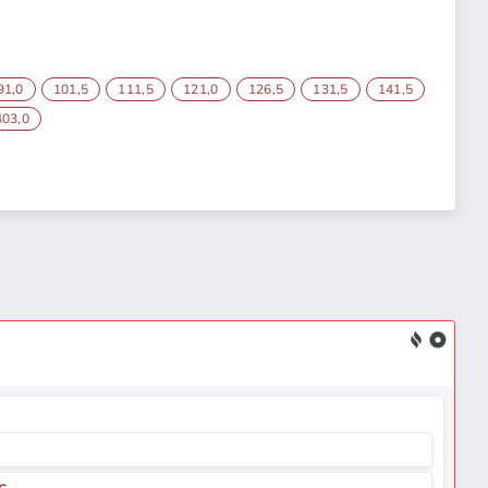
91,0
101,5
111,5
121,0
126,5
131,5
141,5
403,0