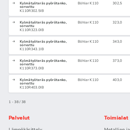
Kylmätyöteräs pyörötanko,
Böhler K110
302,5
sorvattu
K110R302.5IB
Kylmätyöteräs pyörötanko,
Böhler K110
323,0
sorvattu
K110R323.0IB
Kylmätyöteräs pyörötanko,
Böhler K110
343,0
sorvattu
K110R343.1IB
Kylmätyöteräs pyörötanko,
Böhler K110
373,0
sorvattu
K110R373.0IB
Kylmätyöteräs pyörötanko,
Böhler K110
403,0
sorvattu
K110R403.0IB
1 - 38 / 38
Palvelut
Toimialat
Lämpökäsittely
Metallien j