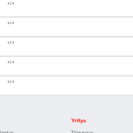
k14
k14
k14
k14
k14
Yritys
alostus
Tilinavaus