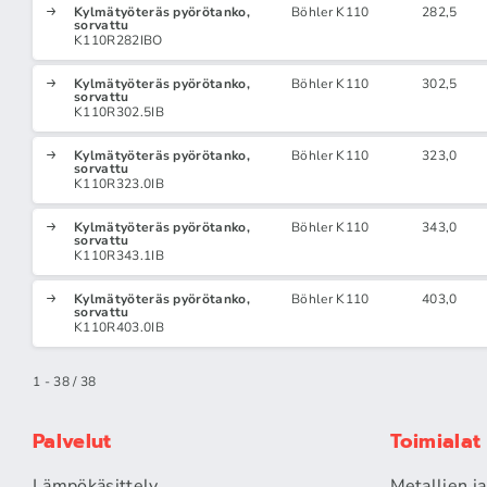
Kylmätyöteräs pyörötanko,
Böhler K110
282,5
sorvattu
K110R282IBO
Kylmätyöteräs pyörötanko,
Böhler K110
302,5
sorvattu
K110R302.5IB
Kylmätyöteräs pyörötanko,
Böhler K110
323,0
sorvattu
K110R323.0IB
Kylmätyöteräs pyörötanko,
Böhler K110
343,0
sorvattu
K110R343.1IB
Kylmätyöteräs pyörötanko,
Böhler K110
403,0
sorvattu
K110R403.0IB
1 - 38 / 38
Palvelut
Toimialat
Lämpökäsittely
Metallien j