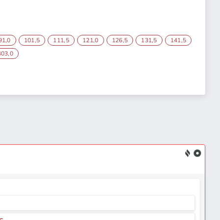
91,0
101,5
111,5
121,0
126,5
131,5
141,5
403,0