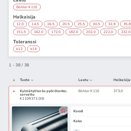
Laatu
Böhler K110
Halkaisija
12,0
14,5
16,5
20,5
25,5
30,5
32,8
35,8
151,5
162,0
172,0
182,0
202,0
222,0
232,0
Toleranssi
k12
k14
1 - 38 / 38
Tuote
Laatu
Halkaisija
Kylmätyöteräs pyörötanko,
Böhler K110
373,0
sorvattu
K110R373.0IB
Koodi
Koko