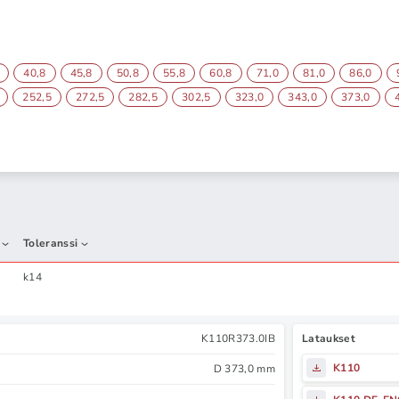
40,8
45,8
50,8
55,8
60,8
71,0
81,0
86,0
252,5
272,5
282,5
302,5
323,0
343,0
373,0
Toleranssi
k14
K110R373.0IB
Lataukset
K110
D 373,0 mm