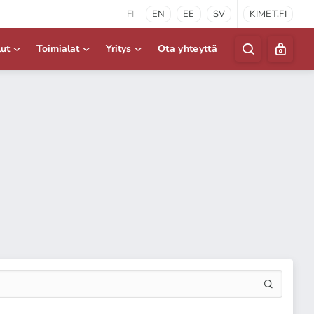
FI
EN
EE
SV
KIMET.FI
lut
Toimialat
Yritys
Ota yhteyttä