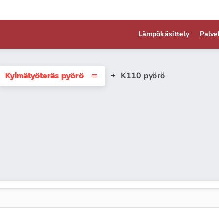
Lämpökäsittely
Palve
Kylmätyöteräs pyörö
K110 pyörö