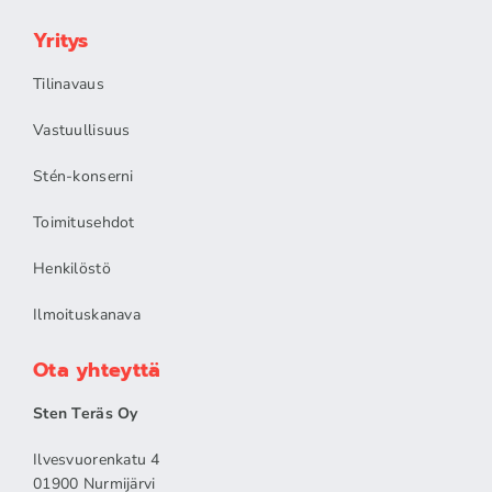
Yritys
Tilinavaus
Vastuullisuus
Stén-konserni
Toimitusehdot
Henkilöstö
Ilmoituskanava
Ota yhteyttä
Sten Teräs Oy
Ilvesvuorenkatu 4
01900 Nurmijärvi