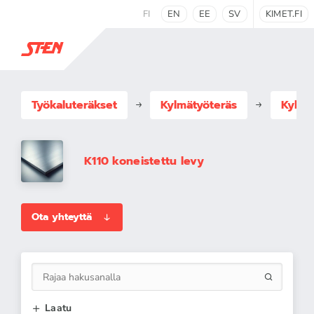
FI
EN
EE
SV
KIMET.FI
Työkaluteräkset
Kylmätyöteräs
Kylmä
K110 koneistettu levy
Ota yhteyttä
Laatu