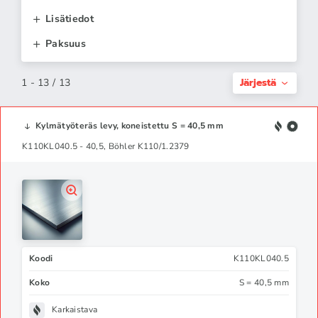
Lisätiedot
Paksuus
Järjestä
1 - 13 / 13
Kylmätyöteräs levy, koneistettu S = 40,5 mm
K110KL040.5 - 40,5, Böhler K110/1.2379
Koodi
K110KL040.5
Koko
S = 40,5 mm
Karkaistava