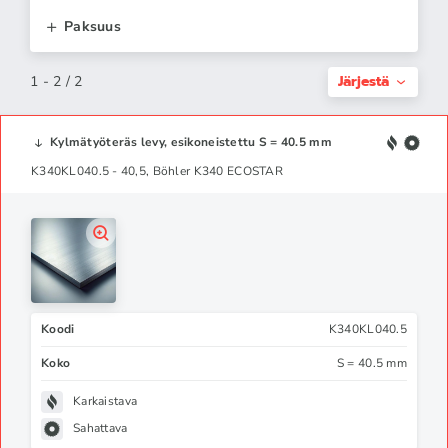
Paksuus
Järjestä
1 - 2 / 2
Kylmätyöteräs levy, esikoneistettu S = 40.5 mm
K340KL040.5 - 40,5, Böhler K340 ECOSTAR
Koodi
K340KL040.5
Koko
S = 40.5 mm
Karkaistava
Sahattava