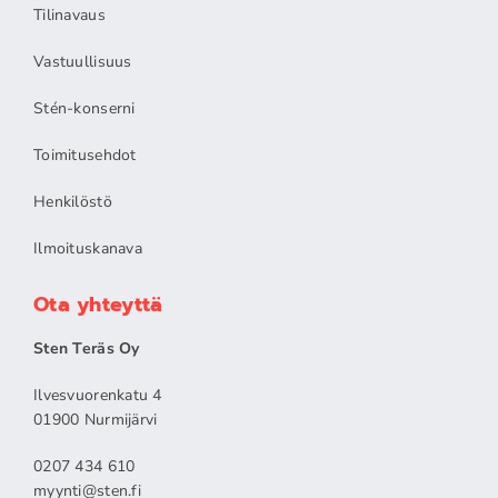
Tilinavaus
Vastuullisuus
Stén-konserni
Toimitusehdot
Henkilöstö
Ilmoituskanava
Ota yhteyttä
Sten Teräs Oy
Ilvesvuorenkatu 4
01900 Nurmijärvi
0207 434 610
myynti@sten.fi