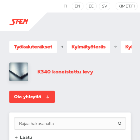
FI
EN
EE
SV
KIMET.FI
Työkaluteräkset
Kylmätyöteräs
Kylmä
K340 koneistettu levy
Ota yhteyttä
Laatu