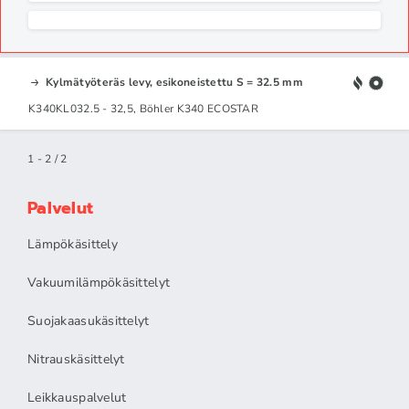
Kylmätyöteräs levy, esikoneistettu S = 32.5 mm
K340KL032.5 - 32,5, Böhler K340 ECOSTAR
1 - 2 / 2
Palvelut
Lämpökäsittely
Vakuumilämpökäsittelyt
Suojakaasukäsittelyt
Nitrauskäsittelyt
Leikkauspalvelut