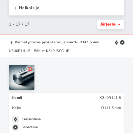
Halkaisija
Järjestä
1 - 17 / 17
Kylmätyöteräs pyörötanko, sorvattu D141,5 mm
K340R141.5 - Böhler K340 ISODUR
Koodi
K340R141.5
Koko
D141,5 mm
Karkaistava
Sahattava