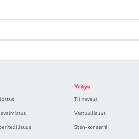
Yritys
alostus
Tilinavaus
itevalmistus
Vastuullisuus
periteollisuus
Stén-konserni