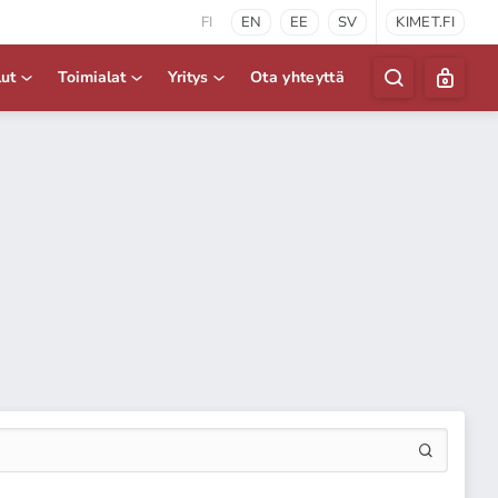
FI
EN
EE
SV
KIMET.FI
lut
Toimialat
Yritys
Ota yhteyttä