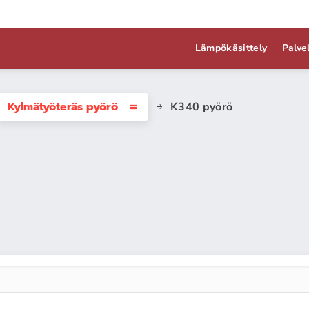
Lämpökäsittely
Palve
Kylmätyöteräs pyörö
K340 pyörö