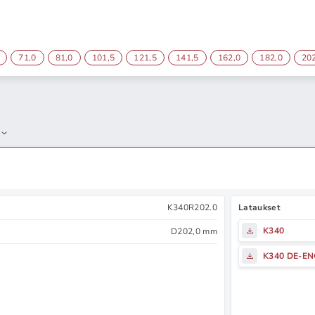
71,0
81,0
101,5
121,5
141,5
162,0
182,0
20
K340R202.0
Lataukset
K340
D202,0 mm
K340 DE-E