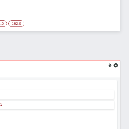
2,0
252,0
NG