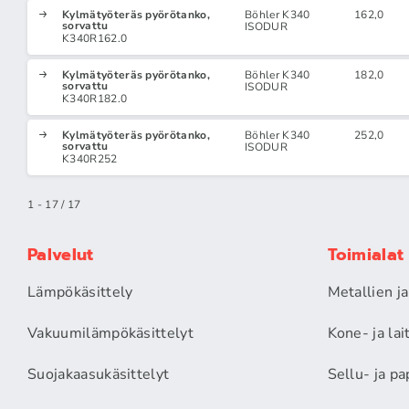
Kylmätyöteräs pyörötanko,
Böhler K340
162,0
sorvattu
ISODUR
K340R162.0
Kylmätyöteräs pyörötanko,
Böhler K340
182,0
sorvattu
ISODUR
K340R182.0
Kylmätyöteräs pyörötanko,
Böhler K340
252,0
sorvattu
ISODUR
K340R252
1 - 17 / 17
Palvelut
Toimialat
Lämpökäsittely
Metallien j
Vakuumilämpökäsittelyt
Kone- ja la
Suojakaasukäsittelyt
Sellu- ja pa