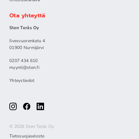
Ota yhteyttä
Sten Teräs Oy
Ilvesvuorenkatu 4
01900 Nurmijärvi
0207 434 610
myynti@sten.fi
Yhteystiedot
© 2026 Sten Teräs Oy
Tietosuojaseloste