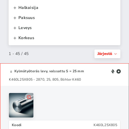
Halkaisija
Paksuus
Leveys
Korkeus
Järjestä
1 - 45 / 45
Kylmätyöteräs levy, valssattu S = 25 mm
K460L25X805 - 2870, 25, 805, Böhler K460
Koodi
K460L25X805