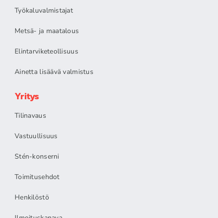
Työkaluvalmistajat
Metsä- ja maatalous
Elintarviketeollisuus
Ainetta lisäävä valmistus
Yritys
Tilinavaus
Vastuullisuus
Stén-konserni
Toimitusehdot
Henkilöstö
Ilmoituskanava