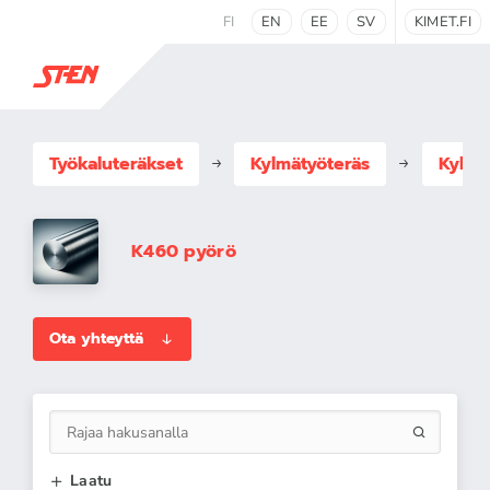
FI
EN
EE
SV
KIMET.FI
Työkaluteräkset
Kylmätyöteräs
Kylmä
K460 pyörö
Ota yhteyttä
Laatu