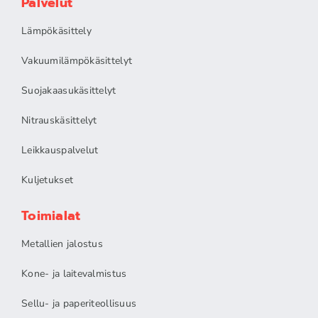
Palvelut
Lämpökäsittely
Vakuumilämpökäsittelyt
Suojakaasukäsittelyt
Nitrauskäsittelyt
Leikkauspalvelut
Kuljetukset
Toimialat
Metallien jalostus
Kone- ja laitevalmistus
Sellu- ja paperiteollisuus