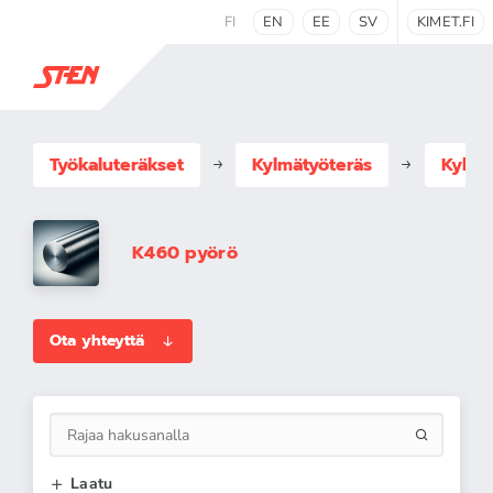
FI
EN
EE
SV
KIMET.FI
Työkaluteräkset
Kylmätyöteräs
Kylmä
K460 pyörö
Ota yhteyttä
Laatu