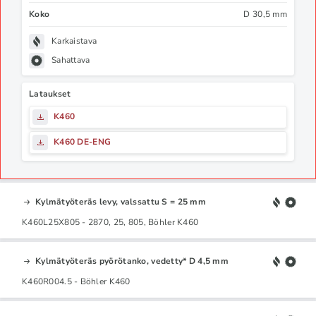
Koko
D 30,5 mm
Karkaistava
Sahattava
Lataukset
K460
K460 DE-ENG
Kylmätyöteräs levy, valssattu S = 25 mm
K460L25X805 - 2870, 25, 805, Böhler K460
Kylmätyöteräs pyörötanko, vedetty* D 4,5 mm
K460R004.5 - Böhler K460