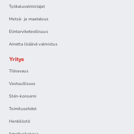
Työkaluvalmistajat
Metsä- ja maatalous
Elintarviketeollisuus
Ainetta lisäävä valmistus
Yritys
Tilinavaus
Vastuullisuus
Stén-konserni
Toimitusehdot
Henkilöstö
Ilmoituskanava