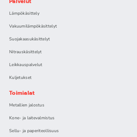
Palvelut
Lämpökäsittely
Vakuumilämpökäsittelyt
Suojakaasukäsittelyt
Nitrauskäsittelyt
Leikkauspalvelut
Kuljetukset
Toimialat
Metallien jalostus
Kone- ja laitevalmistus
Sellu- ja paperiteollisuus