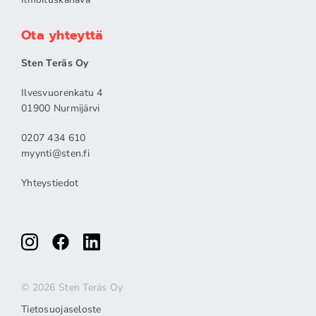
Ota yhteyttä
Sten Teräs Oy
Ilvesvuorenkatu 4
01900 Nurmijärvi
0207 434 610
myynti@sten.fi
Yhteystiedot
© 2026 Sten Teräs Oy
Tietosuojaseloste