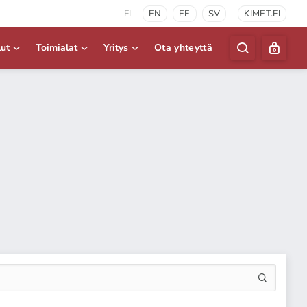
FI
EN
EE
SV
KIMET.FI
lut
Toimialat
Yritys
Ota yhteyttä