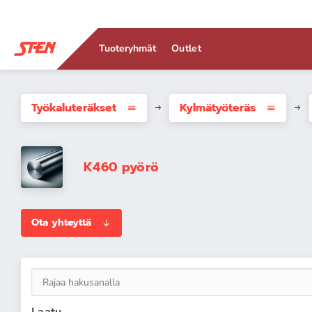
Tuoteryhmät
Outlet
Työkaluteräkset
Kylmätyöteräs
K460 pyörö
Ota yhteyttä