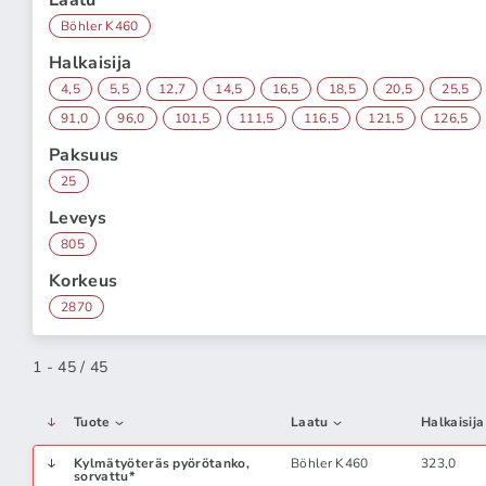
Laatu
Böhler K460
Halkaisija
4,5
5,5
12,7
14,5
16,5
18,5
20,5
25,5
91,0
96,0
101,5
111,5
116,5
121,5
126,5
Paksuus
25
Leveys
805
Korkeus
2870
1 - 45 / 45
Tuote
Laatu
Halkaisija
Kylmätyöteräs pyörötanko,
Böhler K460
323,0
sorvattu*