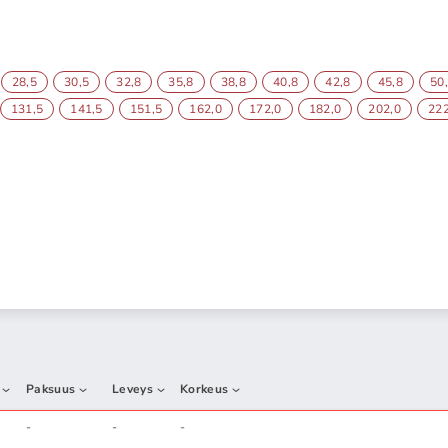
28,5
30,5
32,8
35,8
38,8
40,8
42,8
45,8
50
131,5
141,5
151,5
162,0
172,0
182,0
202,0
222
Paksuus
Leveys
Korkeus
-
-
-