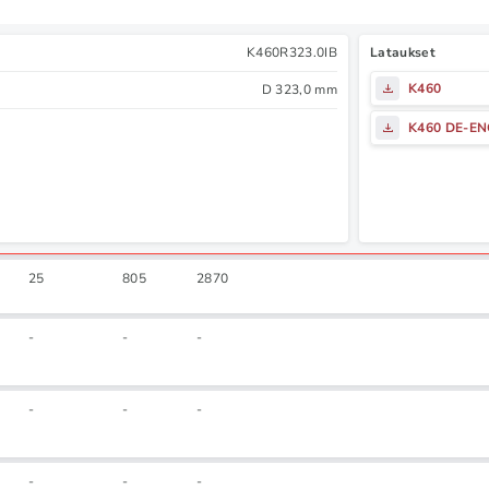
K460R323.0IB
Lataukset
K460
D 323,0 mm
K460 DE-E
25
805
2870
-
-
-
-
-
-
-
-
-