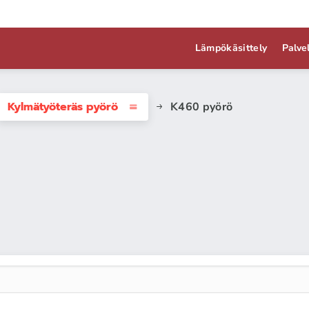
Lämpökäsittely
Palve
Kylmätyöteräs pyörö
K460 pyörö