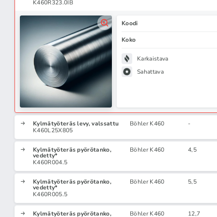
K460R323.0IB
Koodi
Koko
Karkaistava
Sahattava
Kylmätyöteräs levy, valssattu
Böhler K460
-
K460L25X805
Kylmätyöteräs pyörötanko,
Böhler K460
4,5
vedetty*
K460R004.5
Kylmätyöteräs pyörötanko,
Böhler K460
5,5
vedetty*
K460R005.5
Kylmätyöteräs pyörötanko,
Böhler K460
12,7