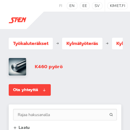
FI
EN
EE
SV
KIMET.FI
Työkaluteräkset
Kylmätyöteräs
Kylmä
K460 pyörö
Ota yhteyttä
Laatu