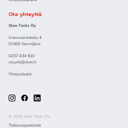
Ota yhteyttä
Sten Teräs Oy
Ilvesvuorenkatu 4
01900 Nurmijärvi
0207 434 610
myynti@sten.fi
Yhteystiedot
© 2026 Sten Teräs Oy
Tietosuojaseloste