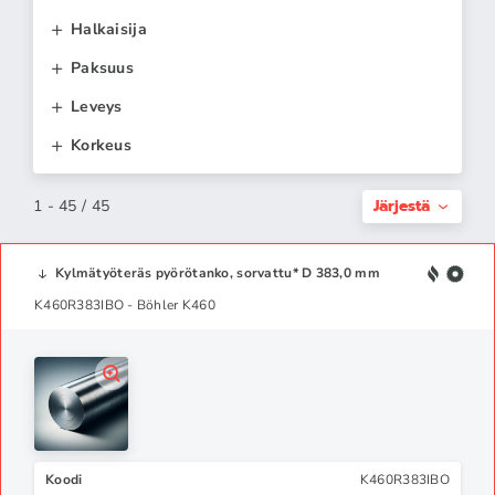
Halkaisija
Paksuus
Leveys
Korkeus
Järjestä
1 - 45 / 45
Kylmätyöteräs pyörötanko, sorvattu* D 383,0 mm
K460R383IBO - Böhler K460
Koodi
K460R383IBO