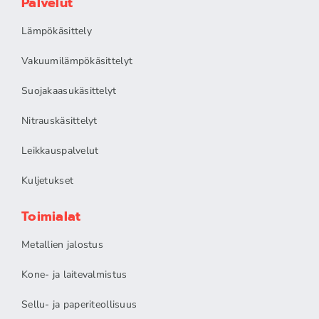
Palvelut
Lämpökäsittely
Vakuumilämpökäsittelyt
Suojakaasukäsittelyt
Nitrauskäsittelyt
Leikkauspalvelut
Kuljetukset
Toimialat
Metallien jalostus
Kone- ja laitevalmistus
Sellu- ja paperiteollisuus