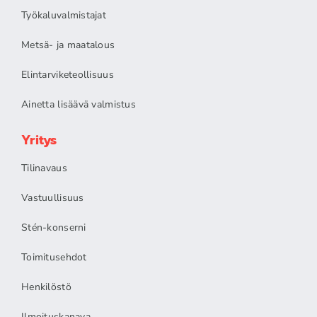
Työkaluvalmistajat
Metsä- ja maatalous
Elintarviketeollisuus
Ainetta lisäävä valmistus
Yritys
Tilinavaus
Vastuullisuus
Stén-konserni
Toimitusehdot
Henkilöstö
Ilmoituskanava