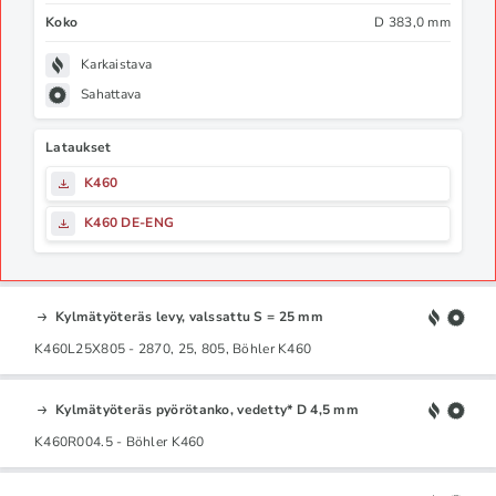
Koko
D 383,0 mm
Karkaistava
Sahattava
Lataukset
K460
K460 DE-ENG
Kylmätyöteräs levy, valssattu S = 25 mm
K460L25X805 - 2870, 25, 805, Böhler K460
Kylmätyöteräs pyörötanko, vedetty* D 4,5 mm
K460R004.5 - Böhler K460