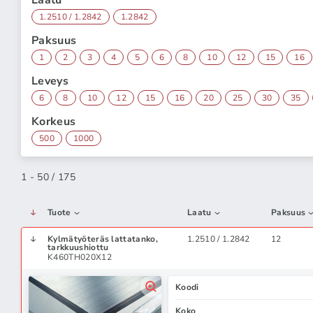
Laatu
1.2510 / 1.2842
1.2842
Paksuus
1
2
3
4
5
6
8
10
12
15
16
Leveys
6
8
10
12
15
16
20
25
30
35
Korkeus
500
1000
1 - 50 / 175
Tuote
Laatu
Paksuus
Kylmätyöteräs lattatanko,
1.2510 / 1.2842
12
tarkkuushiottu
K460TH020X12
Koodi
Koko