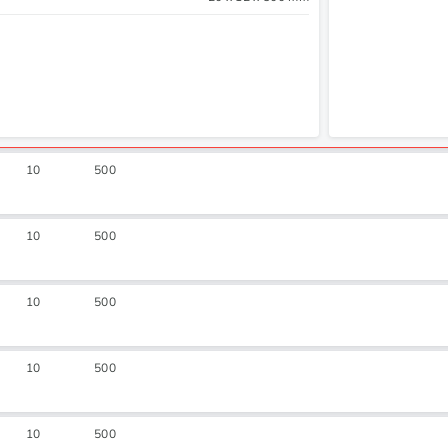
10
500
10
500
10
500
10
500
10
500