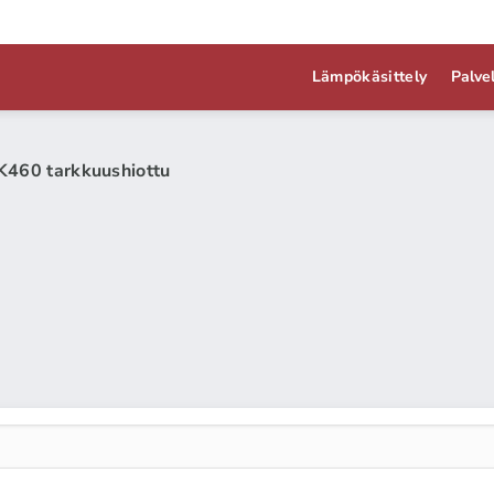
Lämpökäsittely
Palve
K460 tarkkuushiottu