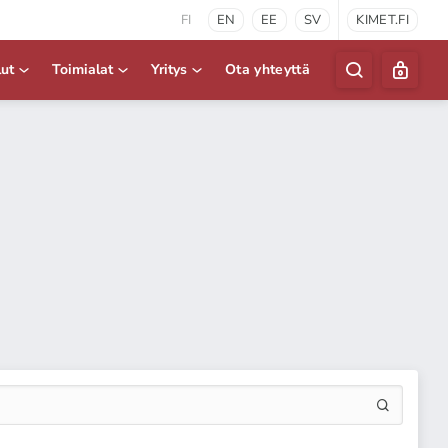
FI
EN
EE
SV
KIMET.FI
lut
Toimialat
Yritys
Ota yhteyttä