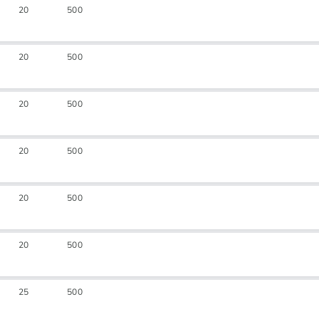
20
500
20
500
20
500
20
500
20
500
20
500
25
500