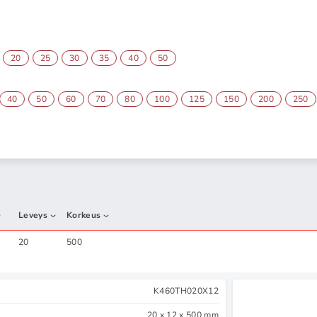
20
25
30
35
40
50
40
50
60
70
80
100
125
150
200
250
Leveys
Korkeus
20
500
K460TH020X12
20 x 12 x 500 mm