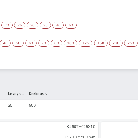
20
25
30
35
40
50
40
50
60
70
80
100
125
150
200
250
Leveys
Korkeus
25
500
K460TH025X10
25 x 10 x 500 mm