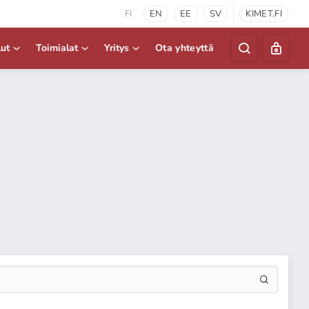
FI
EN
EE
SV
KIMET.FI
lut
Toimialat
Yritys
Ota yhteyttä