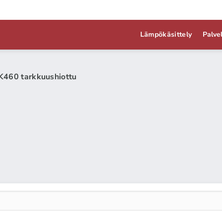
Lämpökäsittely
Palve
K460 tarkkuushiottu