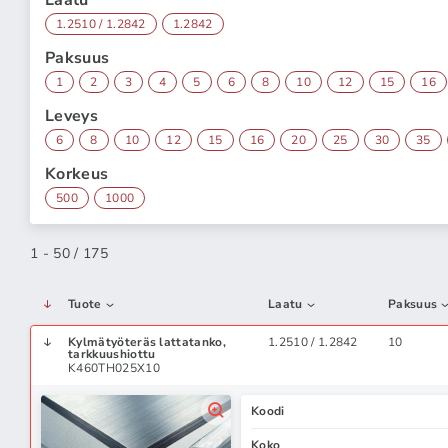
Laatu
1.2510 / 1.2842
1.2842
Paksuus
1
2
3
4
5
6
8
10
12
15
16
Leveys
6
8
10
12
15
16
20
25
30
35
Korkeus
500
1000
1 - 50 / 175
Tuote
Laatu
Paksuus
Kylmätyöteräs lattatanko,
1.2510 / 1.2842
10
tarkkuushiottu
K460TH025X10
Koodi
Koko