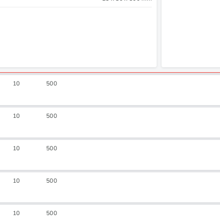
10
500
10
500
10
500
10
500
10
500