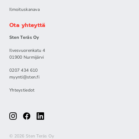
Ilmoituskanava
Ota yhteyttä
Sten Teräs Oy
Ilvesvuorenkatu 4
01900 Nurmijärvi
0207 434 610
myynti@sten.fi
Yhteystiedot
© 2026 Sten Teräs Oy