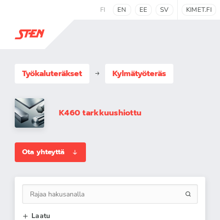
FI
EN
EE
SV
KIMET.FI
Työkaluteräkset
Kylmätyöteräs
K460 tarkkuushiottu
Ota yhteyttä
Laatu