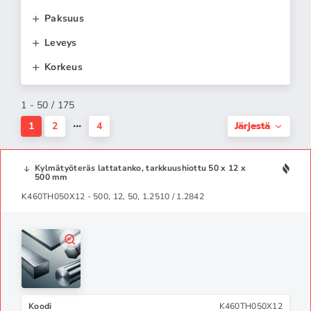
Paksuus
Leveys
Korkeus
1 - 50 / 175
Järjestä
1
2
4
Kylmätyöteräs lattatanko, tarkkuushiottu 50 x 12 x
500 mm
K460TH050X12 - 500, 12, 50, 1.2510 / 1.2842
Koodi
K460TH050X12