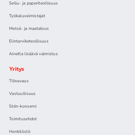
Sellu- ja paperiteollisuus
Työkaluvalmistajat
Metsä- ja maatalous
Elintarviketeollisuus
Ainetta lisäävä valmistus
Yritys
Tilinavaus
Vastuullisuus
Stén-konserni
Toimitusehdot
Henkilöstö