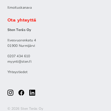
Ilmoituskanava
Ota yhteyttä
Sten Teräs Oy
Ilvesvuorenkatu 4
01900 Nurmijärvi
0207 434 610
myynti@sten.fi
Yhteystiedot
© 2026 Sten Teräs Oy