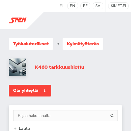
FI
EN
EE
SV
KIMET.FI
Työkaluteräkset
Kylmätyöteräs
K460 tarkkuushiottu
Ota yhteyttä
Laatu