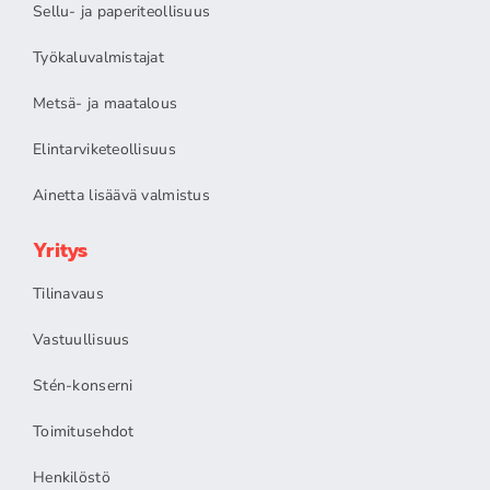
Sellu- ja paperiteollisuus
Työkaluvalmistajat
Metsä- ja maatalous
Elintarviketeollisuus
Ainetta lisäävä valmistus
Yritys
Tilinavaus
Vastuullisuus
Stén-konserni
Toimitusehdot
Henkilöstö