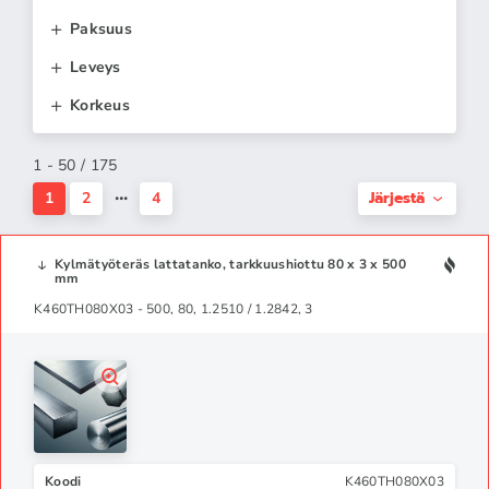
Paksuus
Leveys
Korkeus
1 - 50 / 175
Järjestä
1
2
4
Kylmätyöteräs lattatanko, tarkkuushiottu 80 x 3 x 500
mm
K460TH080X03 - 500, 80, 1.2510 / 1.2842, 3
Koodi
K460TH080X03