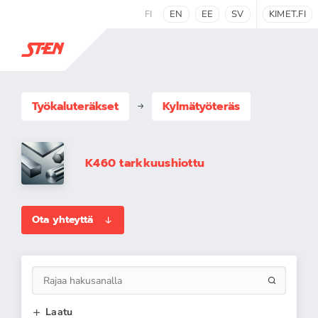
FI
EN
EE
SV
KIMET.FI
Työkaluteräkset
Kylmätyöteräs
K460 tarkkuushiottu
Ota yhteyttä
Laatu