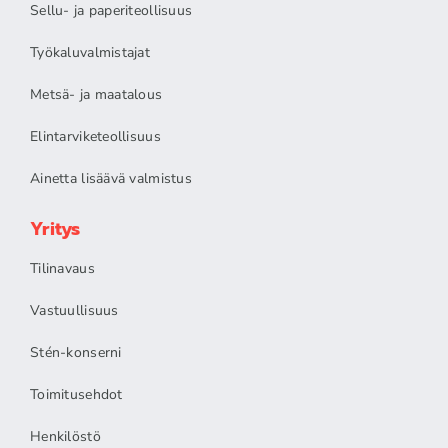
Sellu- ja paperiteollisuus
Työkaluvalmistajat
Metsä- ja maatalous
Elintarviketeollisuus
Ainetta lisäävä valmistus
Yritys
Tilinavaus
Vastuullisuus
Stén-konserni
Toimitusehdot
Henkilöstö