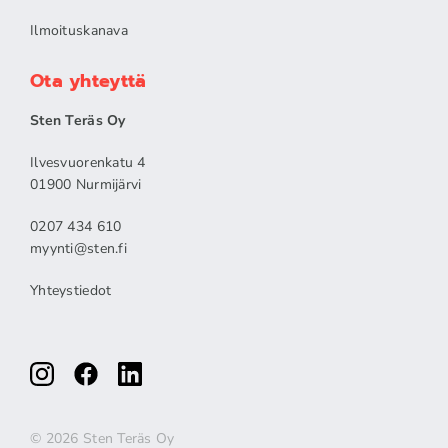
Ilmoituskanava
Ota yhteyttä
Sten Teräs Oy
Ilvesvuorenkatu 4
01900 Nurmijärvi
0207 434 610
myynti@sten.fi
Yhteystiedot
© 2026 Sten Teräs Oy