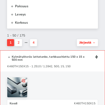
Paksuus
Leveys
Korkeus
1 - 50 / 175
Järjestä
1
2
4
Kylmätyöteräs lattatanko, tarkkuushiottu 150 x 15 x
500 mm
K460TH150X15 - 1.2510 / 1.2842, 500, 15, 150
Koodi
K460TH150X15