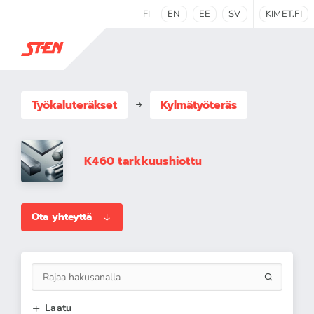
FI
EN
EE
SV
KIMET.FI
Työkaluteräkset
Kylmätyöteräs
K460 tarkkuushiottu
Ota yhteyttä
Laatu