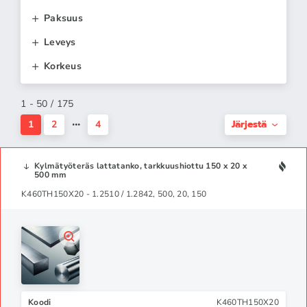
Paksuus
Leveys
Korkeus
1 - 50 / 175
Järjestä
1
2
4
Kylmätyöteräs lattatanko, tarkkuushiottu 150 x 20 x
500 mm
K460TH150X20 - 1.2510 / 1.2842, 500, 20, 150
Koodi
K460TH150X20