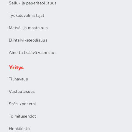
Sellu- ja paperiteollisuus
Työkaluvalmistajat
Metsä- ja maatalous
Elintarviketeollisuus
Ainetta lisäävä valmistus
Yritys
Tilinavaus
Vastuullisuus
Stén-konserni
Toimitusehdot
Henkilöstö