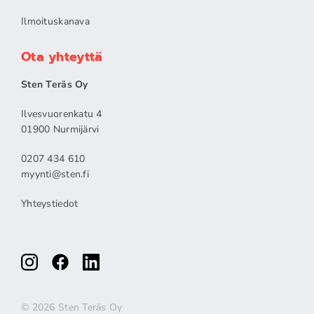
Ilmoituskanava
Ota yhteyttä
Sten Teräs Oy
Ilvesvuorenkatu 4
01900 Nurmijärvi
0207 434 610
myynti@sten.fi
Yhteystiedot
© 2026 Sten Teräs Oy