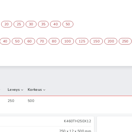
20
25
30
35
40
50
40
50
60
70
80
100
125
150
200
250
Leveys
Korkeus
250
500
K460TH250X12
250 x 12 x 500 mm