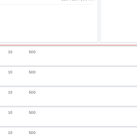
10
500
10
500
10
500
10
500
10
500