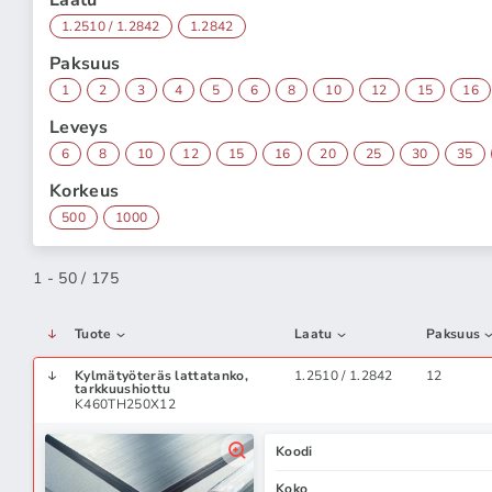
Laatu
1.2510 / 1.2842
1.2842
Paksuus
1
2
3
4
5
6
8
10
12
15
16
Leveys
6
8
10
12
15
16
20
25
30
35
Korkeus
500
1000
1 - 50 / 175
Tuote
Laatu
Paksuus
Kylmätyöteräs lattatanko,
1.2510 / 1.2842
12
tarkkuushiottu
K460TH250X12
Koodi
Koko