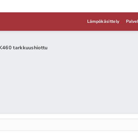
Lämpökäsittely
Palve
K460 tarkkuushiottu