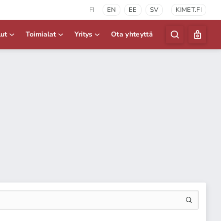
FI
EN
EE
SV
KIMET.FI
lut
Toimialat
Yritys
Ota yhteyttä