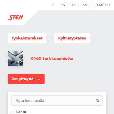
FI
EN
EE
SV
KIMET.FI
Työkaluteräkset
Kylmätyöteräs
K460 tarkkuushiottu
Ota yhteyttä
Laatu