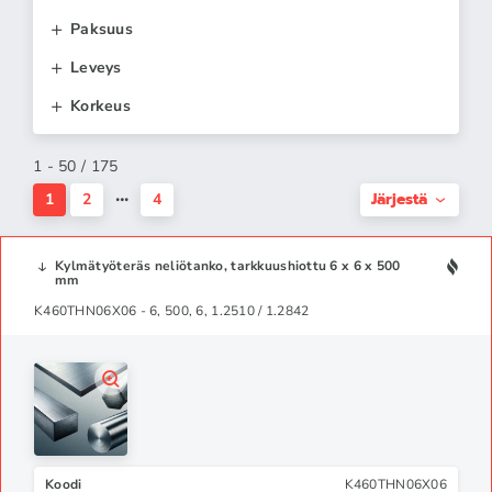
Paksuus
Leveys
Korkeus
1 - 50 / 175
Järjestä
1
2
4
Kylmätyöteräs neliötanko, tarkkuushiottu 6 x 6 x 500
mm
K460THN06X06 - 6, 500, 6, 1.2510 / 1.2842
Koodi
K460THN06X06