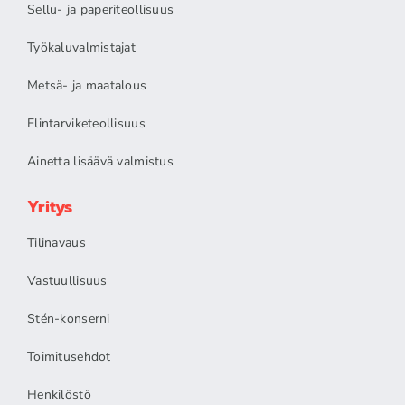
Sellu- ja paperiteollisuus
Työkaluvalmistajat
Metsä- ja maatalous
Elintarviketeollisuus
Ainetta lisäävä valmistus
Yritys
Tilinavaus
Vastuullisuus
Stén-konserni
Toimitusehdot
Henkilöstö