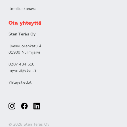
Ilmoituskanava
Ota yhteyttä
Sten Teräs Oy
Ilvesvuorenkatu 4
01900 Nurmijärvi
0207 434 610
myynti@sten.fi
Yhteystiedot
© 2026 Sten Teräs Oy