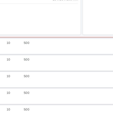
10
500
10
500
10
500
10
500
10
500