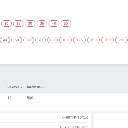
20
25
30
35
40
50
40
50
60
70
80
100
125
150
200
250
Leveys
Korkeus
10
500
K460THN10X10
10 x 10 x 500 mm