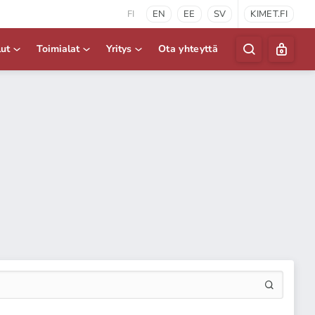
FI
EN
EE
SV
KIMET.FI
lut
Toimialat
Yritys
Ota yhteyttä