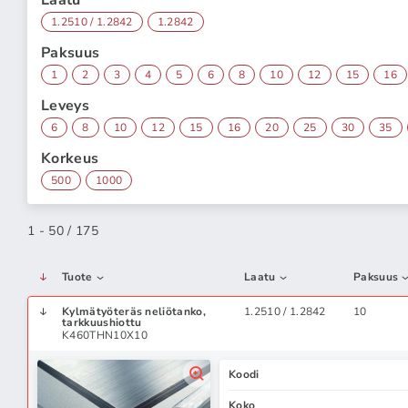
Laatu
1.2510 / 1.2842
1.2842
Paksuus
1
2
3
4
5
6
8
10
12
15
16
Leveys
6
8
10
12
15
16
20
25
30
35
Korkeus
500
1000
1 - 50 / 175
Tuote
Laatu
Paksuus
Kylmätyöteräs neliötanko,
1.2510 / 1.2842
10
tarkkuushiottu
K460THN10X10
Koodi
Koko