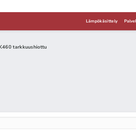
Lämpökäsittely
Palve
K460 tarkkuushiottu