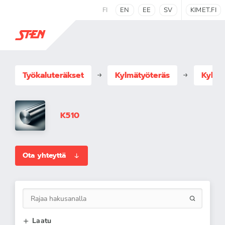
FI
EN
EE
SV
KIMET.FI
Työkaluteräkset
Kylmätyöteräs
Kylmä
K510
Ota yhteyttä
Laatu