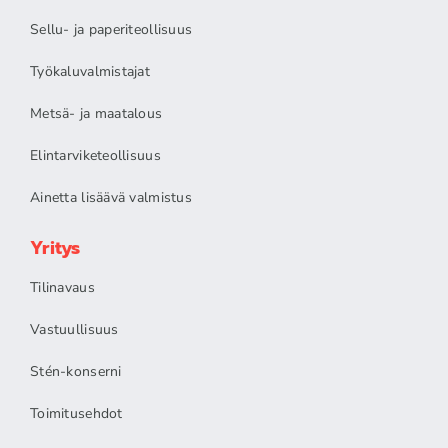
Sellu- ja paperiteollisuus
Työkaluvalmistajat
Metsä- ja maatalous
Elintarviketeollisuus
Ainetta lisäävä valmistus
Yritys
Tilinavaus
Vastuullisuus
Stén-konserni
Toimitusehdot