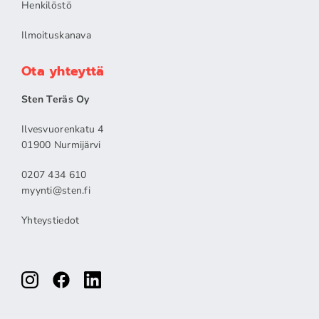
Henkilöstö
Ilmoituskanava
Ota yhteyttä
Sten Teräs Oy
Ilvesvuorenkatu 4
01900 Nurmijärvi
0207 434 610
myynti@sten.fi
Yhteystiedot