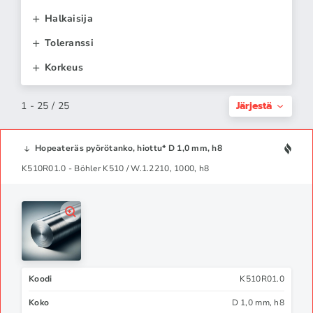
Halkaisija
Toleranssi
Korkeus
Järjestä
1 - 25 / 25
Hopeateräs pyörötanko, hiottu* D 1,0 mm, h8
K510R01.0 - Böhler K510 / W.1.2210, 1000, h8
Koodi
K510R01.0
Koko
D 1,0 mm, h8