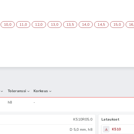
10,0
11,0
12,0
13,0
13,5
14,0
14,5
15,0
16
Toleranssi
Korkeus
h8
-
K510R05.0
Lataukset
K510
D 5,0 mm, h8