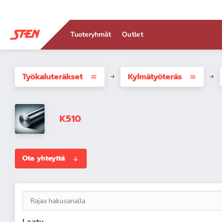
Tuoteryhmät
Outlet
Työkaluteräkset
Kylmätyöteräs
K510
Ota yhteyttä