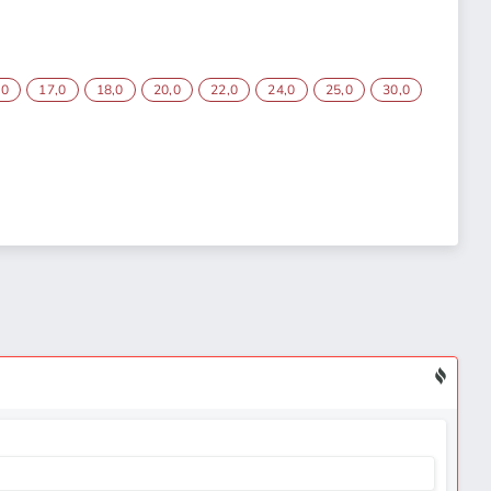
,0
17,0
18,0
20,0
22,0
24,0
25,0
30,0