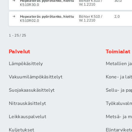
Hopeateräs pyörötanko, hiottu
Böhler K510 /
30,0
W.1.2210
K510R30.0
Hopeateräs pyörötanko, hiottu
Böhler K510 /
2,0
W.1.2210
K510R02.0
1 - 25 / 25
Palvelut
Toimialat
Lämpökäsittely
Metallien j
Vakuumilämpökäsittelyt
Kone- ja la
Suojakaasukäsittelyt
Sellu- ja pa
Nitrauskäsittelyt
Työkaluvalm
Leikkauspalvelut
Metsä- ja m
Kuljetukset
Elintarviket