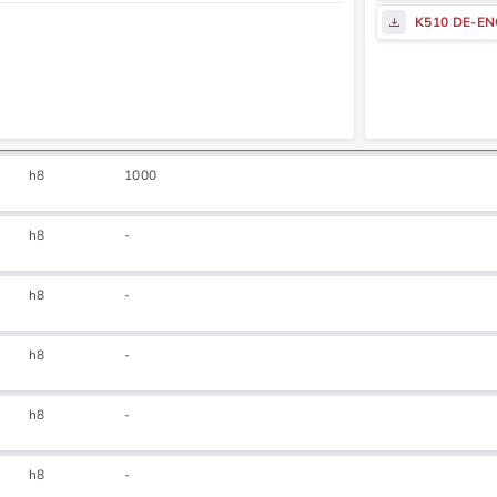
K510 DE-E
h8
1000
h8
-
h8
-
h8
-
h8
-
h8
-