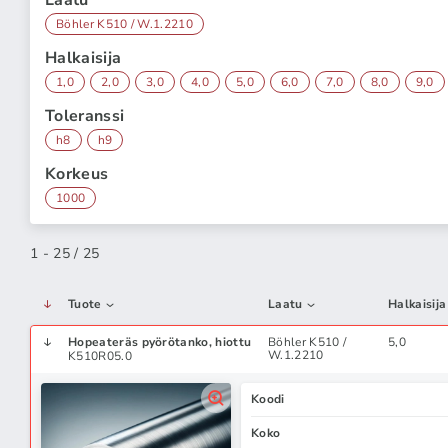
Laatu
Böhler K510 / W.1.2210
Halkaisija
1,0
2,0
3,0
4,0
5,0
6,0
7,0
8,0
9,0
Toleranssi
h8
h9
Korkeus
1000
1 - 25 / 25
Tuote
Laatu
Halkaisija
Hopeateräs pyörötanko, hiottu
Böhler K510 /
5,0
W.1.2210
K510R05.0
Koodi
Koko