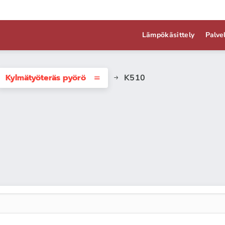
Lämpökäsittely
Palve
Kylmätyöteräs pyörö
K510