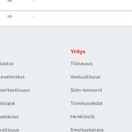
h8
-
h9
-
Yritys
alostus
Tilinavaus
itevalmistus
Vastuullisuus
periteollisuus
Stén-konserni
istajat
Toimitusehdot
aatalous
Henkilöstö
eollisuus
Ilmoituskanava