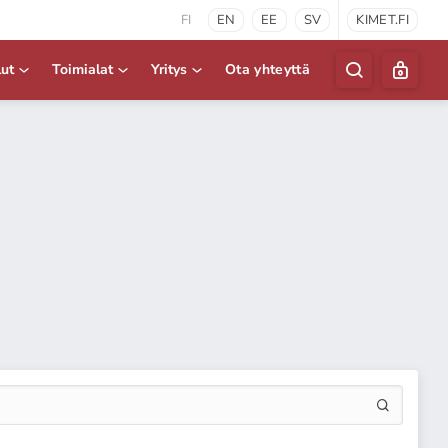
FI
EN
EE
SV
KIMET.FI
lut
Toimialat
Yritys
Ota yhteyttä