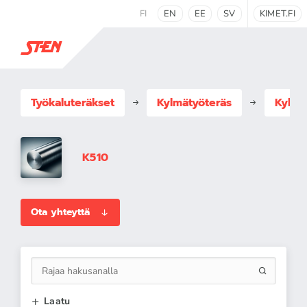
FI
EN
EE
SV
KIMET.FI
Työkaluteräkset
Kylmätyöteräs
Kylmä
K510
Ota yhteyttä
Laatu