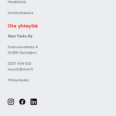
Henkilöstö
Ilmoituskanava
Ota yhteyttä
Sten Teräs Oy
Ilvesvuorenkatu 4
01900 Nurmijärvi
0207 434 610
myynti@sten.fi
Yhteystiedot