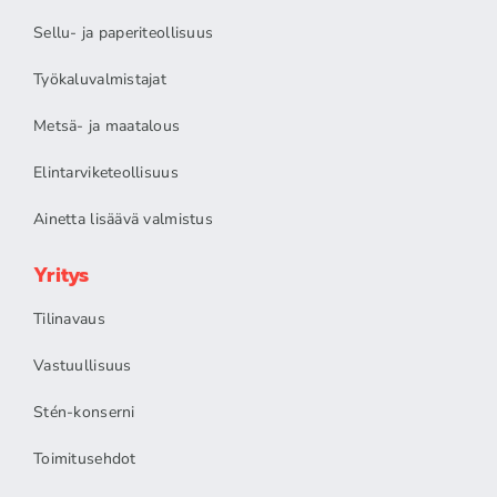
Sellu- ja paperiteollisuus
Työkaluvalmistajat
Metsä- ja maatalous
Elintarviketeollisuus
Ainetta lisäävä valmistus
Yritys
Tilinavaus
Vastuullisuus
Stén-konserni
Toimitusehdot