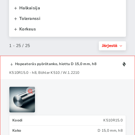
Halkaisija
Toleranssi
Korkeus
Järjestä
1 - 25 / 25
Hopeateräs pyörötanko, hiottu D 15,0 mm, h8
K510R15.0 - h8, Böhler K510 / W.1.2210
Koodi
K510R15.0
Koko
D 15,0 mm, h8