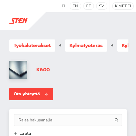
FI
EN
EE
SV
KIMET.FI
Työkaluteräkset
Kylmätyöteräs
Kylmä
K600
Ota yhteyttä
Laatu