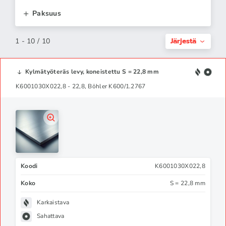
Paksuus
Järjestä
1 - 10 / 10
Kylmätyöteräs levy, koneistettu S = 22,8 mm
K6001030X022,8 - 22,8, Böhler K600/1.2767
Koodi
K6001030X022,8
Koko
S = 22,8 mm
Karkaistava
Sahattava