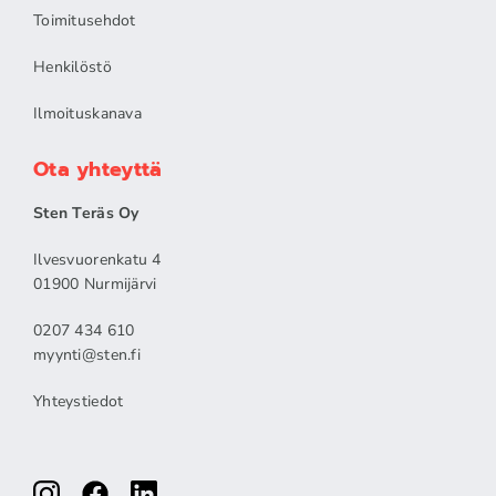
Toimitusehdot
Henkilöstö
Ilmoituskanava
Ota yhteyttä
Sten Teräs Oy
Ilvesvuorenkatu 4
01900 Nurmijärvi
0207 434 610
myynti@sten.fi
Yhteystiedot