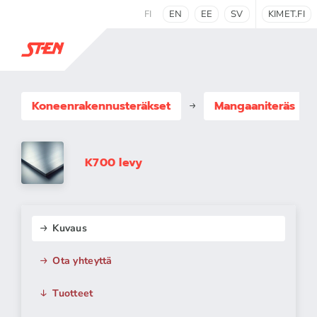
FI
EN
EE
SV
KIMET.FI
Koneenrakennus­teräkset
Mangaaniteräs
K700 levy
Kuvaus
Ota yhteyttä
Tuotteet