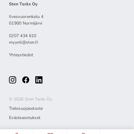
Sten Teräs Oy
Ilvesvuorenkatu 4
01900 Nurmijärvi
0207 434 610
myynti@sten.fi
Yhteystiedot
© 2026 Sten Teräs Oy
Tietosuojaseloste
Evästeasetukset