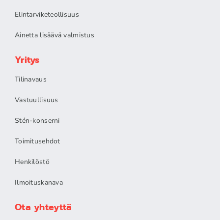
Elintarviketeollisuus
Ainetta lisäävä valmistus
Yritys
Tilinavaus
Vastuullisuus
Stén-konserni
Toimitusehdot
Henkilöstö
Ilmoituskanava
Ota yhteyttä