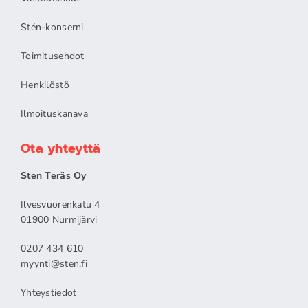
Stén-konserni
Toimitusehdot
Henkilöstö
Ilmoituskanava
Ota yhteyttä
Sten Teräs Oy
Ilvesvuorenkatu 4
01900 Nurmijärvi
0207 434 610
myynti@sten.fi
Yhteystiedot