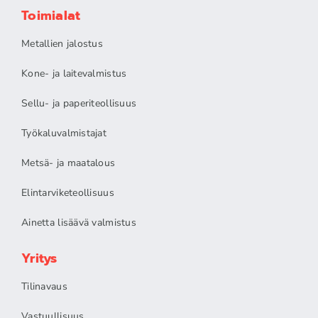
Toimialat
Metallien jalostus
Kone- ja laitevalmistus
Sellu- ja paperiteollisuus
Työkaluvalmistajat
Metsä- ja maatalous
Elintarviketeollisuus
Ainetta lisäävä valmistus
Yritys
Tilinavaus
Vastuullisuus