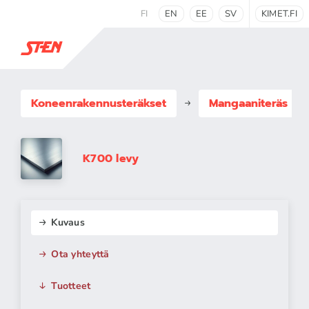
FI
EN
EE
SV
KIMET.FI
Koneenrakennus­teräkset
Mangaaniteräs
K700 levy
Kuvaus
Ota yhteyttä
Tuotteet