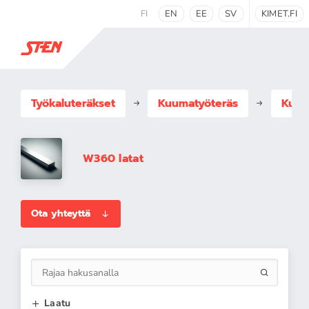
FI
EN
EE
SV
KIMET.FI
Työkaluteräkset
Kuumatyöteräs
Kuum
W360 latat
Ota yhteyttä
Laatu