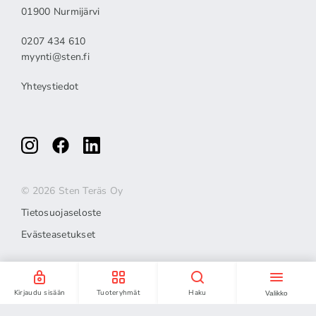
01900 Nurmijärvi
0207 434 610
myynti@sten.fi
Yhteystiedot
© 2026 Sten Teräs Oy
Tietosuojaseloste
Evästeasetukset
Kirjaudu sisään
Tuoteryhmät
Haku
Valikko