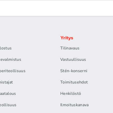
Yritys
alostus
Tilinavaus
itevalmistus
Vastuullisuus
periteollisuus
Stén-konserni
istajat
Toimitusehdot
aatalous
Henkilöstö
eollisuus
Ilmoituskanava