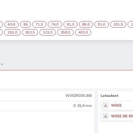
60,8
66
71,0
76,0
81,0
86,0
91,0
101,5
1
282,0
302,5
323,0
358,0
403,0
W302R035.8IB
Lataukset
W302
D 35,8 mm
W302 DE-E