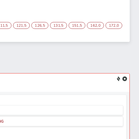
11,5
121,5
126,5
131,5
151,5
162,0
172,0
NG