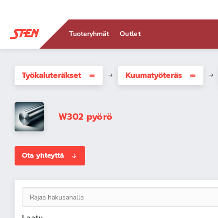
Tuoteryhmät
Outlet
Työkaluteräkset
Kuumatyöteräs
W302 pyörö
Ota yhteyttä