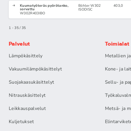
Kuumatyöteräs pyörötanko,
Böhler W302
403,0
sorvattu
ISODISC
W302R403IBO
1 - 35 / 35
Palvelut
Toimialat
Lämpökäsittely
Metallien j
Vakuumilämpökäsittelyt
Kone- ja la
Suojakaasukäsittelyt
Sellu- ja pa
Nitrauskäsittelyt
Työkaluvalm
Leikkauspalvelut
Metsä- ja m
Kuljetukset
Elintarviket