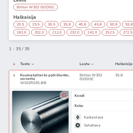
Laatu
Böhler W302 ISODISC
Halkaisija
20,5
25,5
30,5
35,8
40,8
45,8
50,8
55,8
182,0
202,0
212,0
232,0
242,0
252,5
272,5
1 - 35 / 35
Tuote
Laatu
Halkaisija
Kuumatyöteräs pyörötanko,
Böhler W302
35,8
sorvattu
ISODISC
W302R035.8IB
Koodi
Koko
Karkaistava
Sahattava