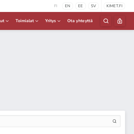
FI
EN
EE
SV
KIMET.FI
lut
Toimialat
Yritys
Ota yhteyttä