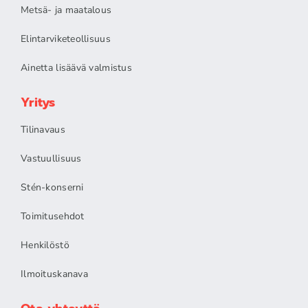
Metsä- ja maatalous
Elintarviketeollisuus
Ainetta lisäävä valmistus
Yritys
Tilinavaus
Vastuullisuus
Stén-konserni
Toimitusehdot
Henkilöstö
Ilmoituskanava