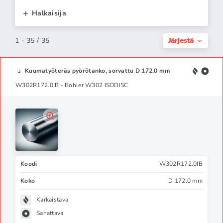
Halkaisija
Järjestä
1 - 35 / 35
Kuumatyöteräs pyörötanko, sorvattu D 172,0 mm
W302R172.0IB - Böhler W302 ISODISC
Koodi
W302R172.0IB
Koko
D 172,0 mm
Karkaistava
Sahattava