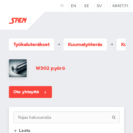
FI
EN
EE
SV
KIMET.FI
Työkaluteräkset
Kuumatyöteräs
Kuum
W302 pyörö
Ota yhteyttä
Laatu