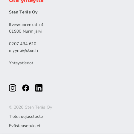
Ota yhteyttä
Sten Teräs Oy
Ilvesvuorenkatu 4
01900 Nurmijärvi
0207 434 610
myynti@sten.fi
Yhteystiedot
© 2026 Sten Teräs Oy
Tietosuojaseloste
Evästeasetukset