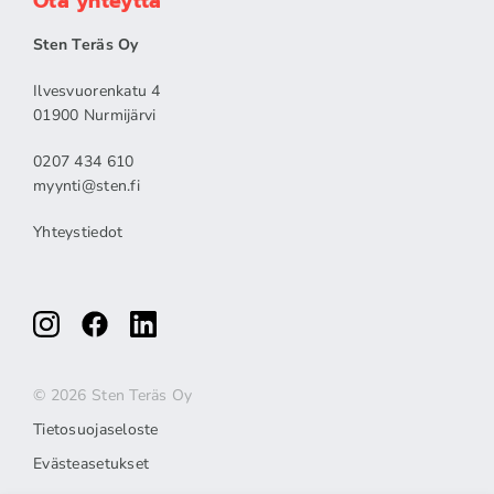
Ota yhteyttä
Sten Teräs Oy
Ilvesvuorenkatu 4
01900 Nurmijärvi
0207 434 610
myynti@sten.fi
Yhteystiedot
© 2026 Sten Teräs Oy
Tietosuojaseloste
Evästeasetukset