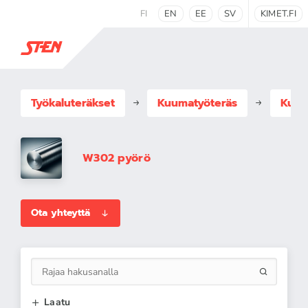
FI
EN
EE
SV
KIMET.FI
Työkaluteräkset
Kuumatyöteräs
Kuum
W302 pyörö
Ota yhteyttä
Laatu