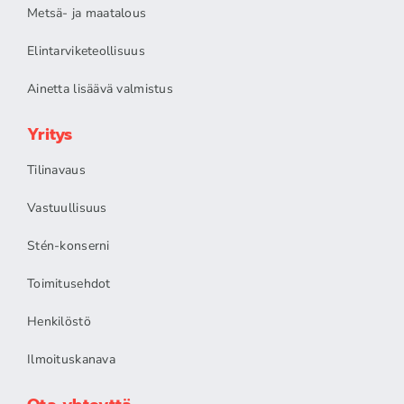
Metsä- ja maatalous
Elintarviketeollisuus
Ainetta lisäävä valmistus
Yritys
Tilinavaus
Vastuullisuus
Stén-konserni
Toimitusehdot
Henkilöstö
Ilmoituskanava