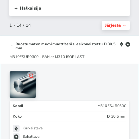
Halkaisija
Järjestä
1 - 14 / 14
Ruostumaton muovimuottiteräs, esikoneistettu D 30,5
mm
M310ESUR0300 - Böhler M310 ISOPLAST
Koodi
M310ESUR0300
Koko
D 30,5 mm
Karkaistava
Sahattava