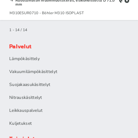
Ruostumaton muovimuottiteräs, esikoneistettu D 71,0
mm
M310ESUR0710 - Böhler M310 ISOPLAST
1 - 14 / 14
Palvelut
Lämpökäsittely
Vakuumilämpökäsittelyt
Suojakaasukäsittelyt
Nitrauskäsittelyt
Leikkauspalvelut
Kuljetukset