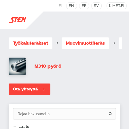
FI
EN
EE
SV
KIMET.FI
Työkaluteräkset
Muovimuottiteräs
Mu
M310 pyörö
Ota yhteyttä
Laatu