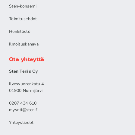
Stén-konserni
Toimitusehdot
Henkilöstö
Ilmoituskanava
Ota yhteyttä
Sten Teräs Oy
Ilvesvuorenkatu 4
01900 Nurmijärvi
0207 434 610
myynti@sten.fi
Yhteystiedot