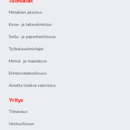
Toimialat
Metallien jalostus
Kone- ja laitevalmistus
Sellu- ja paperiteollisuus
Työkaluvalmistajat
Metsä- ja maatalous
Elintarviketeollisuus
Ainetta lisäävä valmistus
Yritys
Tilinavaus
Vastuullisuus