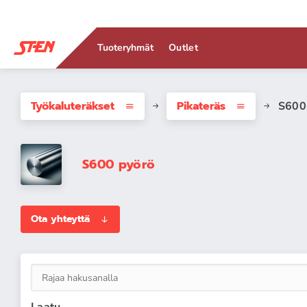
Tuoteryhmät
Outlet
Työkaluteräkset
Pikateräs
S600
S600 pyörö
Ota yhteyttä