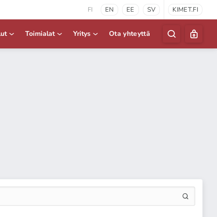
FI
EN
EE
SV
KIMET.FI
lut
Toimialat
Yritys
Ota yhteyttä