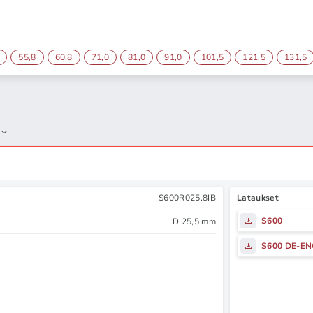
55,8
60,8
71,0
81,0
91,0
101,5
121,5
131,5
S600R025.8IB
Lataukset
S600
D 25,5 mm
S600 DE-E