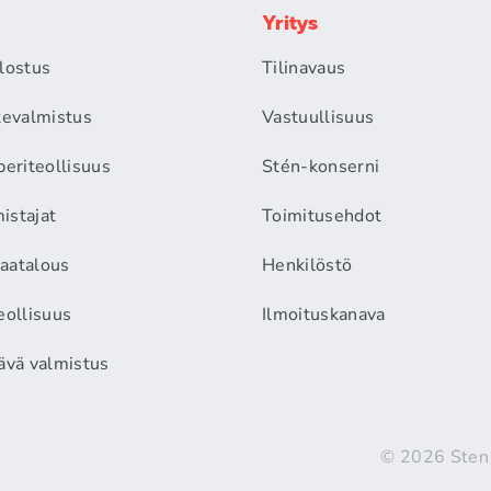
Yritys
alostus
Tilinavaus
itevalmistus
Vastuullisuus
periteollisuus
Stén-konserni
istajat
Toimitusehdot
aatalous
Henkilöstö
eollisuus
Ilmoituskanava
äävä valmistus
© 2026 Sten