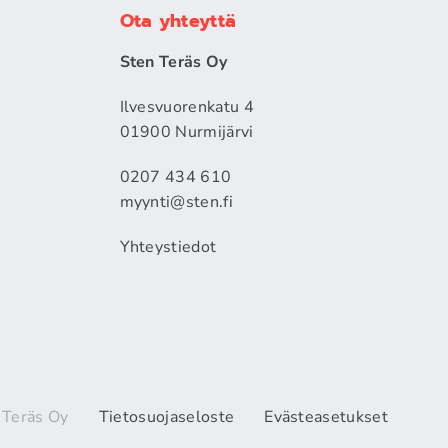
Ota yhteyttä
Sten Teräs Oy
Ilvesvuorenkatu 4
01900 Nurmijärvi
0207 434 610
myynti@sten.fi
Yhteystiedot
 Teräs Oy
Tietosuojaseloste
Evästeasetukset