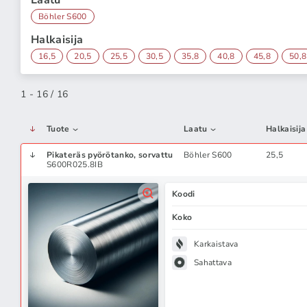
Laatu
Böhler S600
Halkaisija
16,5
20,5
25,5
30,5
35,8
40,8
45,8
50,8
1 - 16 / 16
Tuote
Laatu
Halkaisija
Pikateräs pyörötanko, sorvattu
Böhler S600
25,5
S600R025.8IB
Koodi
Koko
Karkaistava
Sahattava