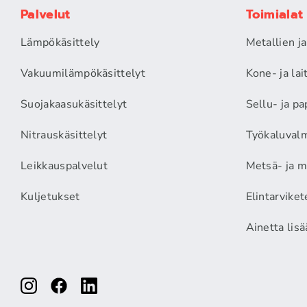
Palvelut
Toimialat
Lämpökäsittely
Metallien j
Vakuumilämpökäsittelyt
Kone- ja la
Suojakaasukäsittelyt
Sellu- ja pa
Nitrauskäsittelyt
Työkaluvalm
Leikkauspalvelut
Metsä- ja m
Kuljetukset
Elintarviket
Ainetta lis