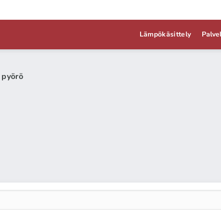
Lämpökäsittely
Palve
 pyörö