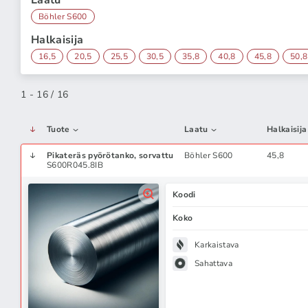
Laatu
Böhler S600
Halkaisija
16,5
20,5
25,5
30,5
35,8
40,8
45,8
50,8
1 - 16 / 16
Tuote
Laatu
Halkaisija
Pikateräs pyörötanko, sorvattu
Böhler S600
45,8
S600R045.8IB
Koodi
Koko
Karkaistava
Sahattava