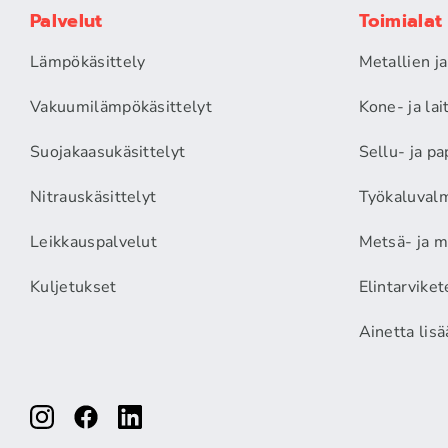
Palvelut
Toimialat
Lämpökäsittely
Metallien j
Vakuumilämpökäsittelyt
Kone- ja la
Suojakaasukäsittelyt
Sellu- ja pa
Nitrauskäsittelyt
Työkaluvalm
Leikkauspalvelut
Metsä- ja m
Kuljetukset
Elintarviket
Ainetta lis