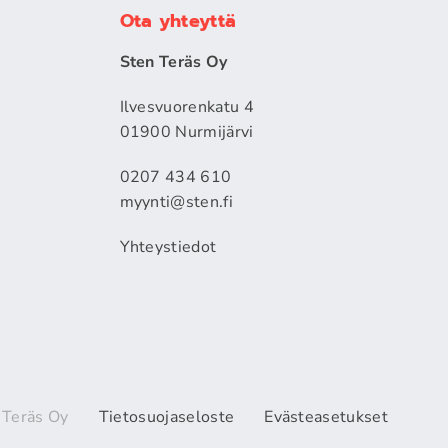
Ota yhteyttä
Sten Teräs Oy
Ilvesvuorenkatu 4
01900 Nurmijärvi
0207 434 610
myynti@sten.fi
Yhteystiedot
 Teräs Oy
Tietosuojaseloste
Evästeasetukset