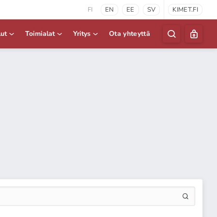
FI
EN
EE
SV
KIMET.FI
lut
Toimialat
Yritys
Ota yhteyttä