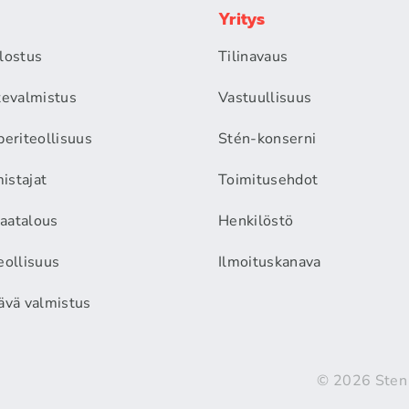
Yritys
alostus
Tilinavaus
itevalmistus
Vastuullisuus
periteollisuus
Stén-konserni
istajat
Toimitusehdot
aatalous
Henkilöstö
eollisuus
Ilmoituskanava
äävä valmistus
© 2026 Sten