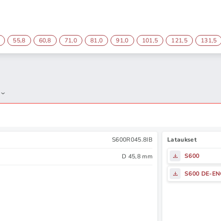
55,8
60,8
71,0
81,0
91,0
101,5
121,5
131,5
S600R045.8IB
Lataukset
S600
D 45,8 mm
S600 DE-E