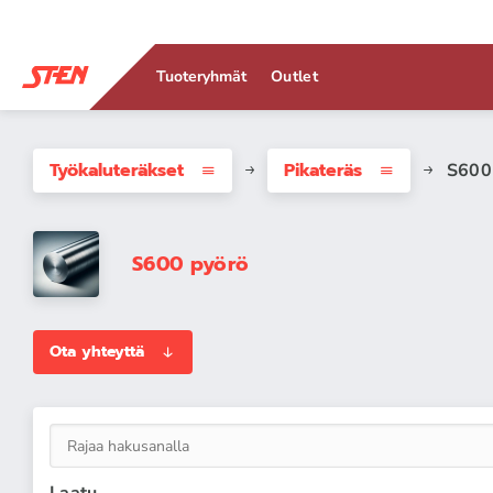
Tuoteryhmät
Outlet
Työkaluteräkset
Pikateräs
S600
S600 pyörö
Ota yhteyttä