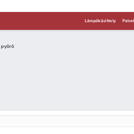
Lämpökäsittely
Palve
 pyörö