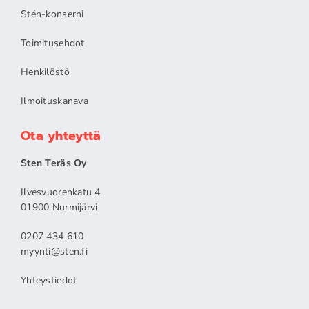
Stén-konserni
Toimitusehdot
Henkilöstö
Ilmoituskanava
Ota yhteyttä
Sten Teräs Oy
Ilvesvuorenkatu 4
01900 Nurmijärvi
0207 434 610
myynti@sten.fi
Yhteystiedot