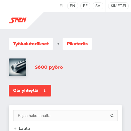
FI
EN
EE
SV
KIMET.FI
Työkaluteräkset
Pikateräs
S600 pyörö
Ota yhteyttä
Laatu