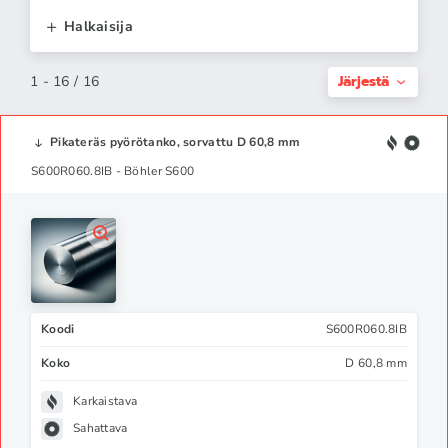
Halkaisija
Järjestä
1 - 16 / 16
Pikateräs pyörötanko, sorvattu D 60,8 mm
S600R060.8IB - Böhler S600
Koodi
S600R060.8IB
Koko
D 60,8 mm
Karkaistava
Sahattava