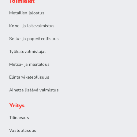
Toimialat
Metallien jalostus
Kone- ja laitevalmistus
Sellu- ja paperiteollisuus
Työkaluvalmistajat
Metsä- ja maatalous
Elintarviketeollisuus
Ainetta lisäävä valmistus
Yritys
Tilinavaus
Vastuullisuus