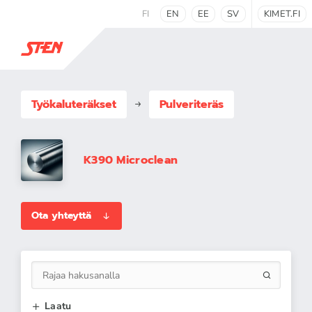
FI
EN
EE
SV
KIMET.FI
Työkaluteräkset
Pulveriteräs
K390 Microclean
Ota yhteyttä
Laatu