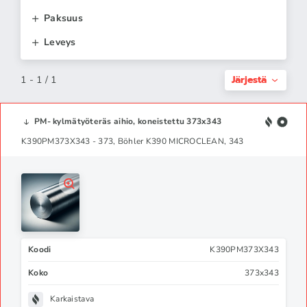
Paksuus
Leveys
Järjestä
1 - 1 / 1
PM- kylmätyöteräs aihio, koneistettu 373x343
K390PM373X343 - 373, Böhler K390 MICROCLEAN, 343
Koodi
K390PM373X343
Koko
373x343
Karkaistava