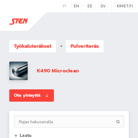
FI
EN
EE
SV
KIMET.FI
Työkaluteräkset
Pulveriteräs
K490 Microclean
Ota yhteyttä
Laatu