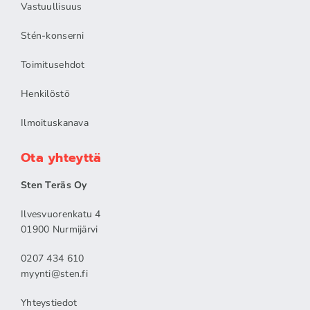
Vastuullisuus
Stén-konserni
Toimitusehdot
Henkilöstö
Ilmoituskanava
Ota yhteyttä
Sten Teräs Oy
Ilvesvuorenkatu 4
01900 Nurmijärvi
0207 434 610
myynti@sten.fi
Yhteystiedot