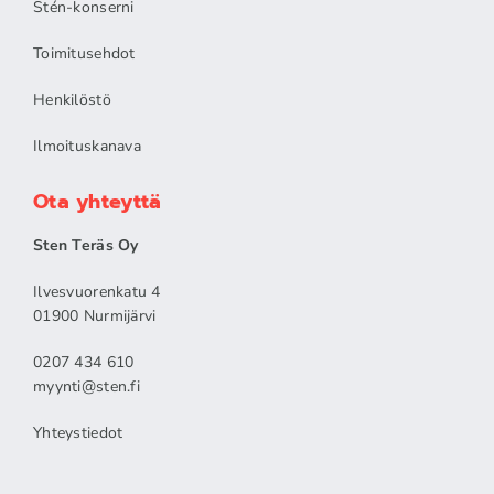
Stén-konserni
Toimitusehdot
Henkilöstö
Ilmoituskanava
Ota yhteyttä
Sten Teräs Oy
Ilvesvuorenkatu 4
01900 Nurmijärvi
0207 434 610
myynti@sten.fi
Yhteystiedot