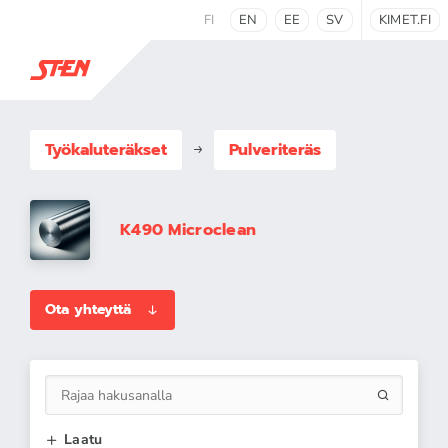
FI
EN
EE
SV
KIMET.FI
Työkaluteräkset
Pulveriteräs
K490 Microclean
Ota yhteyttä
Laatu