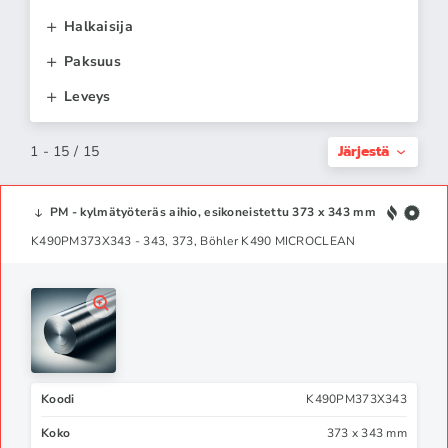
Halkaisija
Paksuus
Leveys
Järjestä
1 - 15 / 15
PM - kylmätyöteräs aihio, esikoneistettu 373 x 343 mm
K490PM373X343 - 343, 373, Böhler K490 MICROCLEAN
Koodi
K490PM373X343
Koko
373 x 343 mm