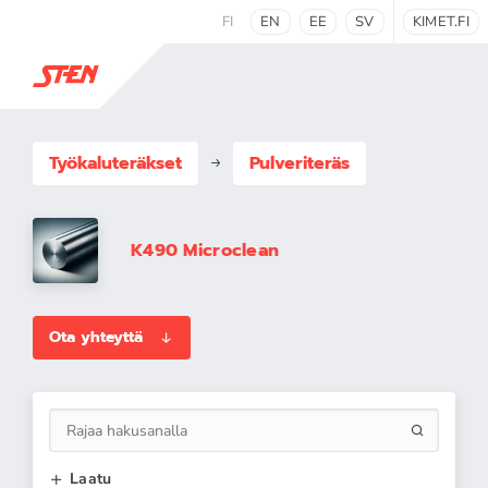
FI
EN
EE
SV
KIMET.FI
Työkaluteräkset
Pulveriteräs
K490 Microclean
Ota yhteyttä
Laatu