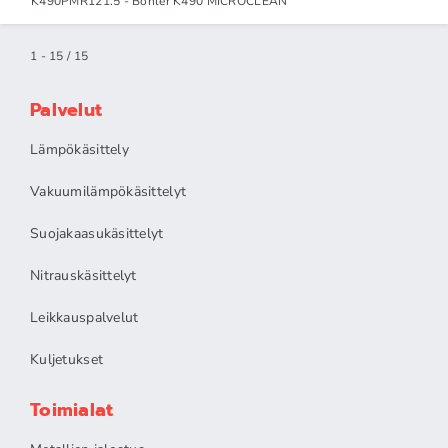
K490PMR121.5 - Böhler K490 MICROCLEAN
1 - 15 / 15
Palvelut
Lämpökäsittely
Vakuumilämpökäsittelyt
Suojakaasukäsittelyt
Nitrauskäsittelyt
Leikkauspalvelut
Kuljetukset
Toimialat