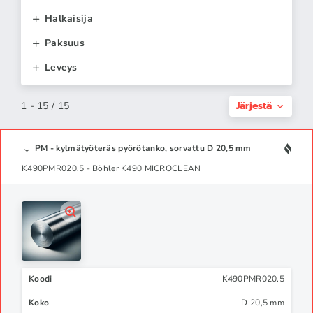
Halkaisija
Paksuus
Leveys
Järjestä
1 - 15 / 15
PM - kylmätyöteräs pyörötanko, sorvattu D 20,5 mm
K490PMR020.5 - Böhler K490 MICROCLEAN
Koodi
K490PMR020.5
Koko
D 20,5 mm