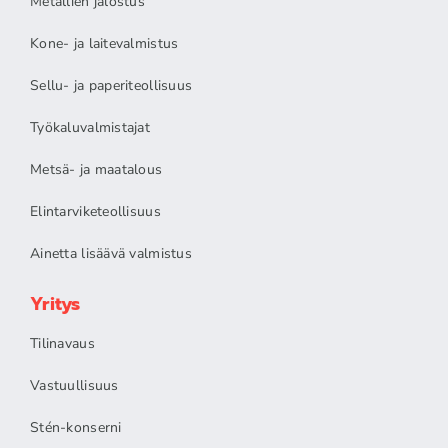
Metallien jalostus
Kone- ja laitevalmistus
Sellu- ja paperiteollisuus
Työkaluvalmistajat
Metsä- ja maatalous
Elintarviketeollisuus
Ainetta lisäävä valmistus
Yritys
Tilinavaus
Vastuullisuus
Stén-konserni