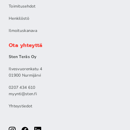
Toimitusehdot
Henkilöstö
Ilmoituskanava
Ota yhteyttä
Sten Teräs Oy
Ilvesvuorenkatu 4
01900 Nurmijärvi
0207 434 610
myynti@sten.fi
Yhteystiedot