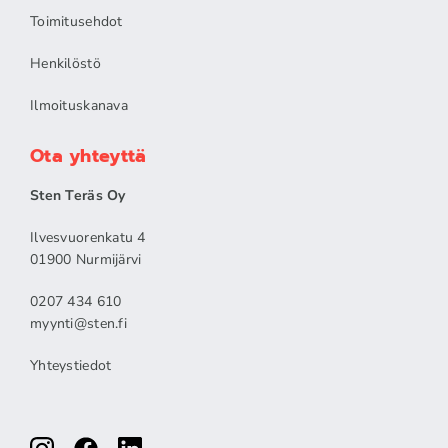
Toimitusehdot
Henkilöstö
Ilmoituskanava
Ota yhteyttä
Sten Teräs Oy
Ilvesvuorenkatu 4
01900 Nurmijärvi
0207 434 610
myynti@sten.fi
Yhteystiedot