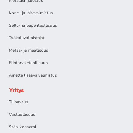
Metallien jalostus
Kone- ja laitevalmistus
Sellu- ja paperiteollisuus
Työkaluvalmistajat
Metsä- ja maatalous
Elintarviketeollisuus
Ainetta lisäävä valmistus
Yritys
Tilinavaus
Vastuullisuus
Stén-konserni