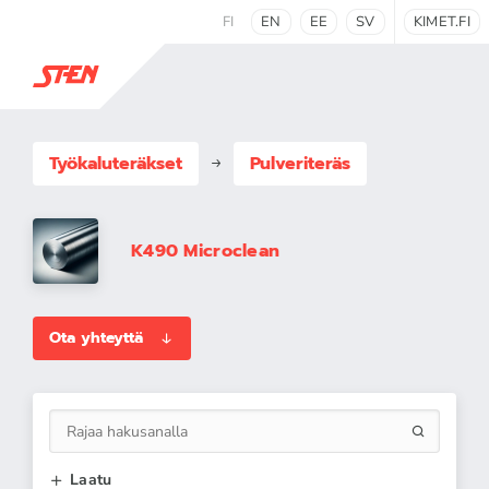
FI
EN
EE
SV
KIMET.FI
Työkaluteräkset
Pulveriteräs
K490 Microclean
Ota yhteyttä
Laatu