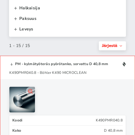
Halkaisija
Paksuus
Leveys
Järjestä
1 - 15 / 15
PM - kylmätyöteräs pyörötanko, sorvattu D 40,8 mm
K490PMR040.8 - Böhler K490 MICROCLEAN
Koodi
K490PMR040.8
Koko
D 40,8 mm