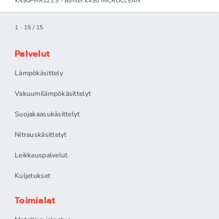
K490PMR121.5 - Böhler K490 MICROCLEAN
1 - 15 / 15
Palvelut
Lämpökäsittely
Vakuumilämpökäsittelyt
Suojakaasukäsittelyt
Nitrauskäsittelyt
Leikkauspalvelut
Kuljetukset
Toimialat