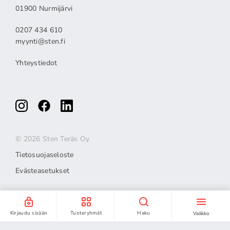
01900 Nurmijärvi
0207 434 610
myynti@sten.fi
Yhteystiedot
© 2026 Sten Teräs Oy
Tietosuojaseloste
Evästeasetukset
Kirjaudu sisään
Tuoteryhmät
Haku
Valikko