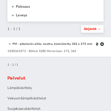
Paksuus
Leveys
Järjestä
1 - 1 / 1
PM - pikateräs aihio, taottu, koneistettu 343 x 373 mm
S390343373 - Böhler S390 Microclean, 373, 343
1 - 1 / 1
Palvelut
Lämpökäsittely
Vakuumilämpökäsittelyt
Suojakaasukäsittelyt