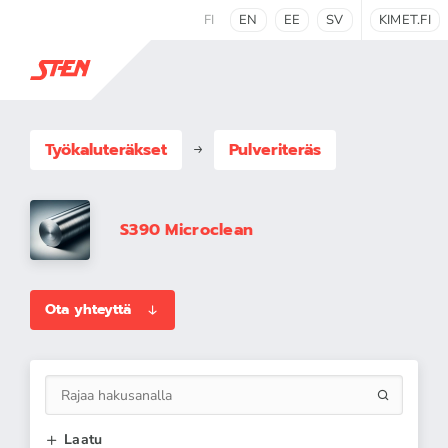
FI
EN
EE
SV
KIMET.FI
Työkaluteräkset
Pulveriteräs
S390 Microclean
Ota yhteyttä
Laatu