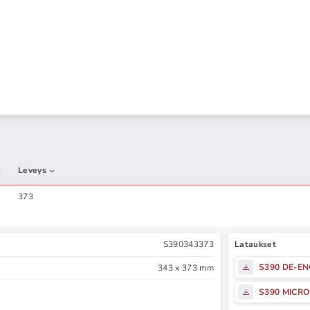
Leveys
373
S390343373
Lataukset
S390 DE-E
343 x 373 mm
S390 MICR