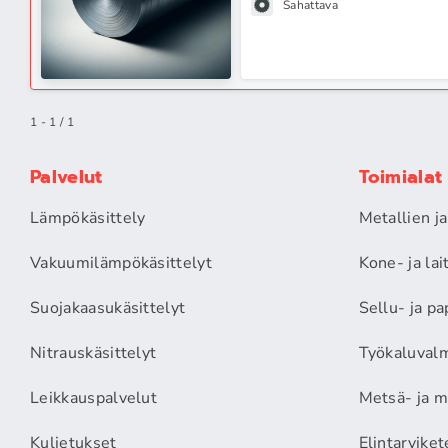
Sahattava
1 - 1 / 1
Palvelut
Toimialat
Lämpökäsittely
Metallien j
Vakuumilämpökäsittelyt
Kone- ja la
Suojakaasukäsittelyt
Sellu- ja pa
Nitrauskäsittelyt
Työkaluvalm
Leikkauspalvelut
Metsä- ja m
Kuljetukset
Elintarviket