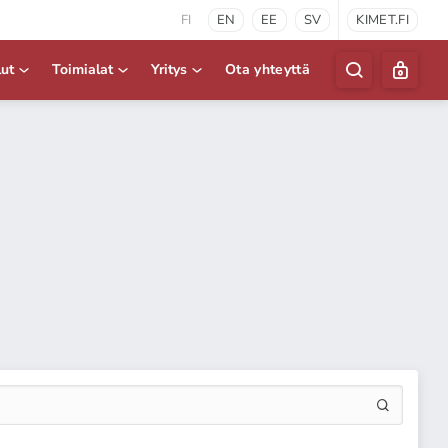
FI
EN
EE
SV
KIMET.FI
lut
Toimialat
Yritys
Ota yhteyttä