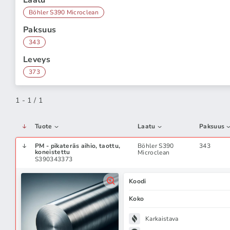
Laatu
Böhler S390 Microclean
Paksuus
343
Leveys
373
1 - 1 / 1
Tuote
Laatu
Paksuus
PM - pikateräs aihio, taottu,
Böhler S390
343
koneistettu
Microclean
S390343373
Koodi
Koko
Karkaistava