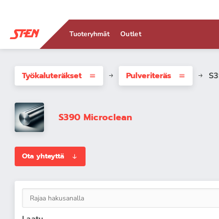
Tuoteryhmät
Outlet
Työkaluteräkset
Pulveriteräs
S3
S390 Microclean
Ota yhteyttä