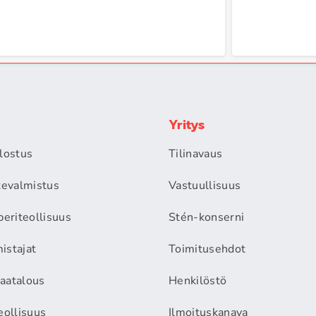
Yritys
alostus
Tilinavaus
itevalmistus
Vastuullisuus
periteollisuus
Stén-konserni
istajat
Toimitusehdot
aatalous
Henkilöstö
eollisuus
Ilmoituskanava