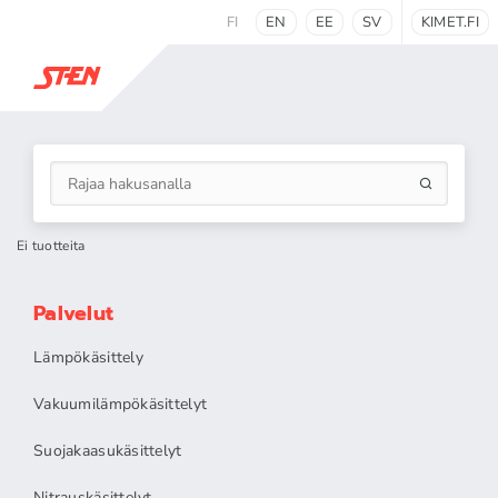
FI
EN
EE
SV
KIMET.FI
Ei tuotteita
Palvelut
Lämpökäsittely
Vakuumilämpökäsittelyt
Suojakaasukäsittelyt
Nitrauskäsittelyt