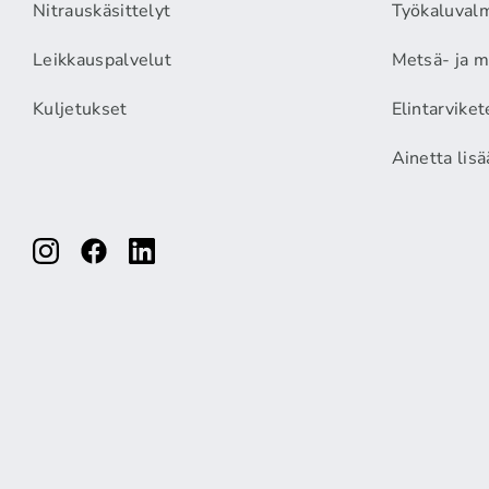
Nitrauskäsittelyt
Työkaluvalm
Leikkauspalvelut
Metsä- ja m
Kuljetukset
Elintarviket
Ainetta lis