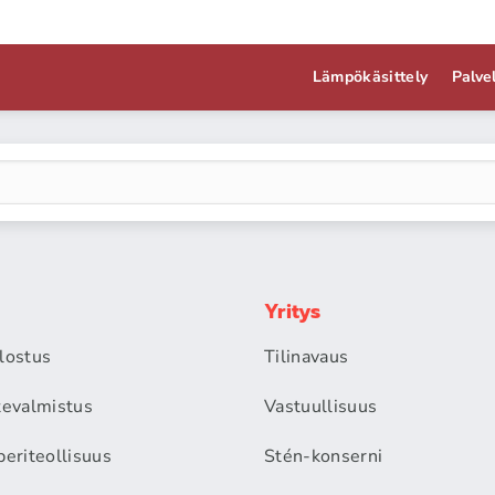
Lämpökäsittely
Palve
Yritys
alostus
Tilinavaus
itevalmistus
Vastuullisuus
periteollisuus
Stén-konserni