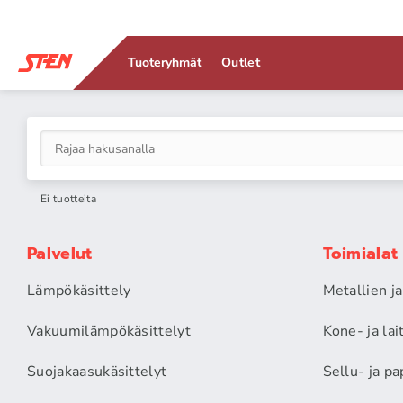
Tuoteryhmät
Outlet
Ei tuotteita
Palvelut
Toimialat
Lämpökäsittely
Metallien j
Vakuumilämpökäsittelyt
Kone- ja la
Suojakaasukäsittelyt
Sellu- ja pa