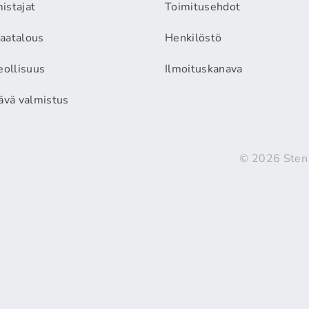
istajat
Toimitusehdot
aatalous
Henkilöstö
eollisuus
Ilmoituskanava
äävä valmistus
© 2026 Sten