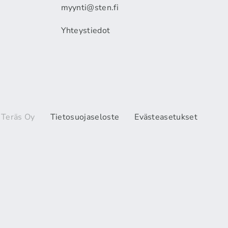
myynti@sten.fi
Yhteystiedot
 Teräs Oy
Tietosuojaseloste
Evästeasetukset