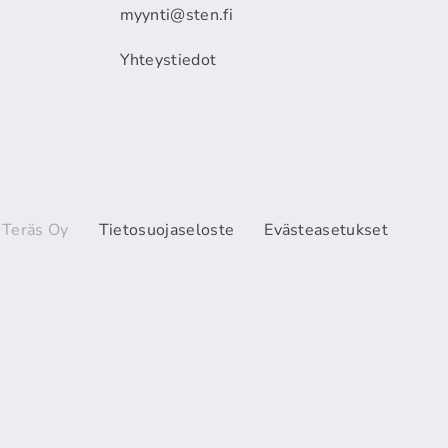
myynti@sten.fi
Yhteystiedot
 Teräs Oy
Tietosuojaseloste
Evästeasetukset