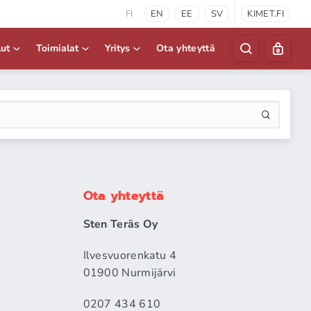
FI
EN
EE
SV
KIMET.FI
lut
Toimialat
Yritys
Ota yhteyttä
Ota yhteyttä
Sten Teräs Oy
Ilvesvuorenkatu 4
01900 Nurmijärvi
0207 434 610