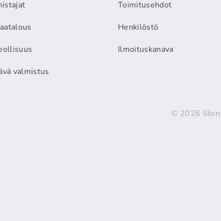
istajat
Toimitusehdot
aatalous
Henkilöstö
eollisuus
Ilmoituskanava
äävä valmistus
© 2026 Sten