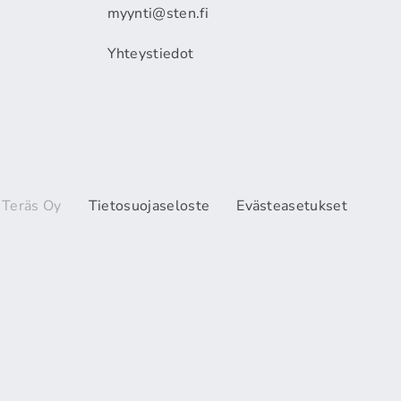
myynti@sten.fi
Yhteystiedot
 Teräs Oy
Tietosuojaseloste
Evästeasetukset