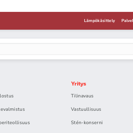
Lämpökäsittely
Palve
Yritys
alostus
Tilinavaus
itevalmistus
Vastuullisuus
periteollisuus
Stén-konserni