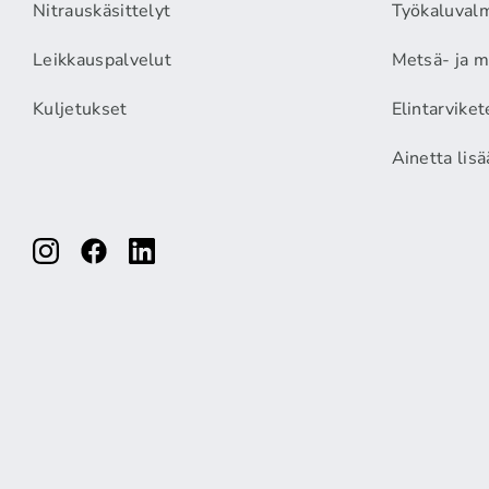
Nitrauskäsittelyt
Työkaluvalm
Leikkauspalvelut
Metsä- ja m
Kuljetukset
Elintarviket
Ainetta lis