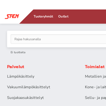
Tuoteryhmät
Outlet
Ei tuotteita
Palvelut
Toimialat
Lämpökäsittely
Metallien j
Vakuumilämpökäsittelyt
Kone- ja la
Suojakaasukäsittelyt
Sellu- ja pa