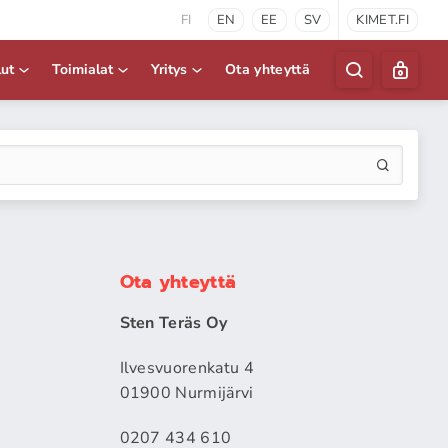
FI
EN
EE
SV
KIMET.FI
lut
Toimialat
Yritys
Ota yhteyttä
Ota yhteyttä
Sten Teräs Oy
Ilvesvuorenkatu 4
01900 Nurmijärvi
0207 434 610