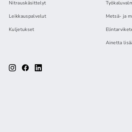
Nitrauskäsittelyt
Työkaluvalm
Leikkauspalvelut
Metsä- ja m
Kuljetukset
Elintarviket
Ainetta lis