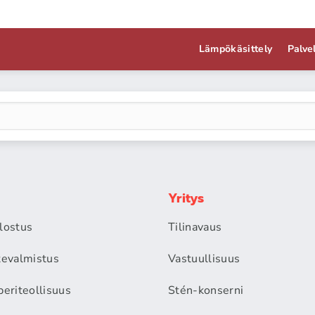
Lämpökäsittely
Palve
Yritys
alostus
Tilinavaus
itevalmistus
Vastuullisuus
periteollisuus
Stén-konserni