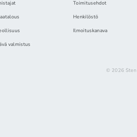
istajat
Toimitusehdot
aatalous
Henkilöstö
eollisuus
Ilmoituskanava
äävä valmistus
© 2026 Sten