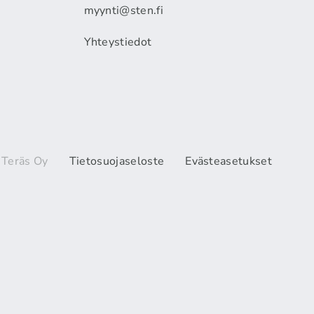
myynti@sten.fi
Yhteystiedot
 Teräs Oy
Tietosuojaseloste
Evästeasetukset