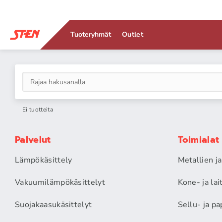
Tuoteryhmät
Outlet
Ei tuotteita
Palvelut
Toimialat
Lämpökäsittely
Metallien j
Vakuumilämpökäsittelyt
Kone- ja la
Suojakaasukäsittelyt
Sellu- ja pa