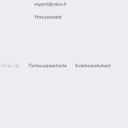
myynti@sten.fi
Yhteystiedot
 Teräs Oy
Tietosuojaseloste
Evästeasetukset