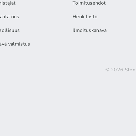
istajat
Toimitusehdot
aatalous
Henkilöstö
eollisuus
Ilmoituskanava
äävä valmistus
© 2026 Sten