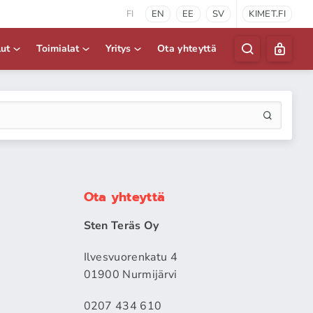
FI
EN
EE
SV
KIMET.FI
lut
Toimialat
Yritys
Ota yhteyttä
Ota yhteyttä
Sten Teräs Oy
Ilvesvuorenkatu 4
01900 Nurmijärvi
0207 434 610