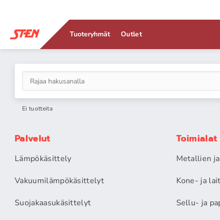
Tuoteryhmät
Outlet
Ei tuotteita
Palvelut
Toimialat
Lämpökäsittely
Metallien j
Vakuumilämpökäsittelyt
Kone- ja la
Suojakaasukäsittelyt
Sellu- ja pa