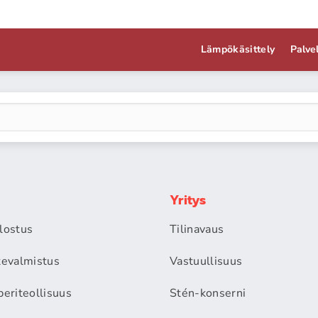
Lämpökäsittely
Palve
Yritys
alostus
Tilinavaus
itevalmistus
Vastuullisuus
periteollisuus
Stén-konserni