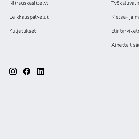
Nitrauskäsittelyt
Työkaluvalm
Leikkauspalvelut
Metsä- ja m
Kuljetukset
Elintarviket
Ainetta lis