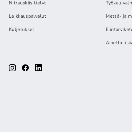
Nitrauskäsittelyt
Työkaluvalm
Leikkauspalvelut
Metsä- ja m
Kuljetukset
Elintarviket
Ainetta lis