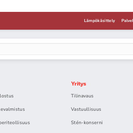
Lämpökäsittely
Palve
Yritys
alostus
Tilinavaus
itevalmistus
Vastuullisuus
periteollisuus
Stén-konserni