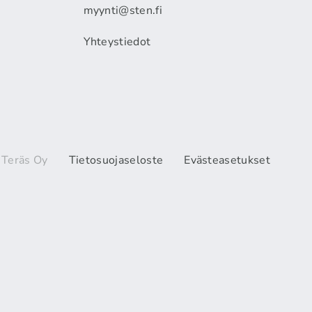
myynti@sten.fi
Yhteystiedot
 Teräs Oy
Tietosuojaseloste
Evästeasetukset