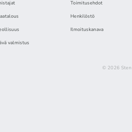
istajat
Toimitusehdot
aatalous
Henkilöstö
eollisuus
Ilmoituskanava
äävä valmistus
© 2026 Sten