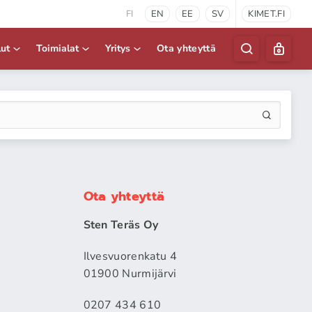
FI
EN
EE
SV
KIMET.FI
lut
Toimialat
Yritys
Ota yhteyttä
Ota yhteyttä
Sten Teräs Oy
Ilvesvuorenkatu 4
01900 Nurmijärvi
0207 434 610