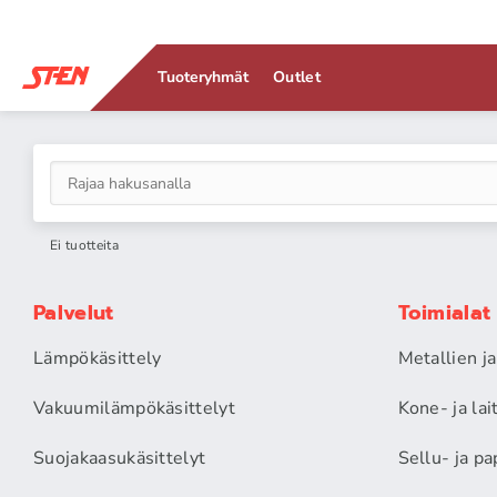
Tuoteryhmät
Outlet
Ei tuotteita
Palvelut
Toimialat
Lämpökäsittely
Metallien j
Vakuumilämpökäsittelyt
Kone- ja la
Suojakaasukäsittelyt
Sellu- ja pa