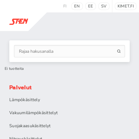
FI
EN
EE
SV
KIMET.FI
Ei tuotteita
Palvelut
Lämpökäsittely
Vakuumilämpökäsittelyt
Suojakaasukäsittelyt
Nitrauskäsittelyt